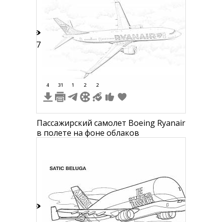
77
4
31
1
2
2
Пассажирский самолет Boeing Ryanair
в полете на фоне облаков
5