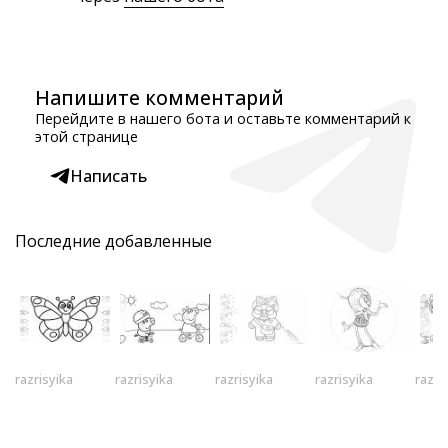
Напишите комментарий
Перейдите в нашего бота и оставьте комментарий к
этой странице
Написать
Последние добавленные
razrisyika
razrisyika
razrisyika
razrisyika
razri