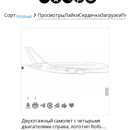
Сорт:
Просмотры
Лайки
Сердечки
Загрузки
Печ
Новые
9
1
1
Двухэтажный самолет с четырьмя
двигателями справа, логотип Rolls-