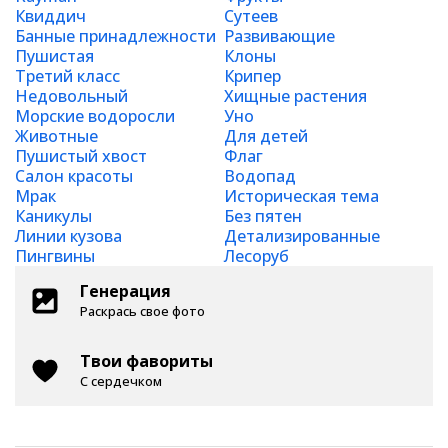
Квиддич
Сутеев
Банные принадлежности
Развивающие
Пушистая
Клоны
Третий класс
Крипер
Недовольный
Хищные растения
Морские водоросли
Уно
Животные
Для детей
Пушистый хвост
Флаг
Салон красоты
Водопад
Мрак
Историческая тема
Каникулы
Без пятен
Линии кузова
Детализированные
Пингвины
Лесоруб
Генерация
Раскрась свое фото
Твои фавориты
С сердечком