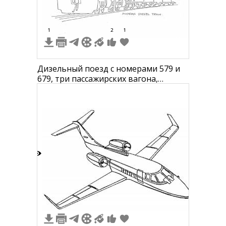
1
2
1
Дизельный поезд с номерами 579 и
679, три пассажирских вагона,
надпись "Amtrak", железнодорожные
пути.
1