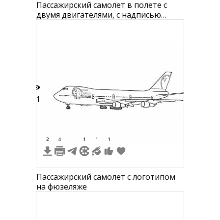
Пассажирский самолет в полете с
двумя двигателями, с надписью
"EVERGREEN" на фюзеляже, шасси
выпущены, вид снизу
21
2
4
1
1
1
Пассажирский самолет с логотипом
на фюзеляже