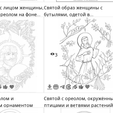
 с лицом женщины,
Святой образ женщины с
реолом на фоне
бутылями, одетой в
традиционные одежды и с
ореолом над головой
3
олом и
Святой с ореолом, окружённ
м орнаментом
птицами и ветвями растений