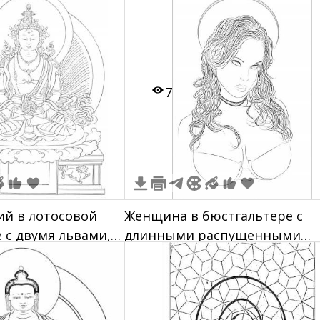
7
ий в лотосовой
Женщина в бюстгальтере с
 с двумя львами,
длинными распущенными
ореолом
волосами и ореолом