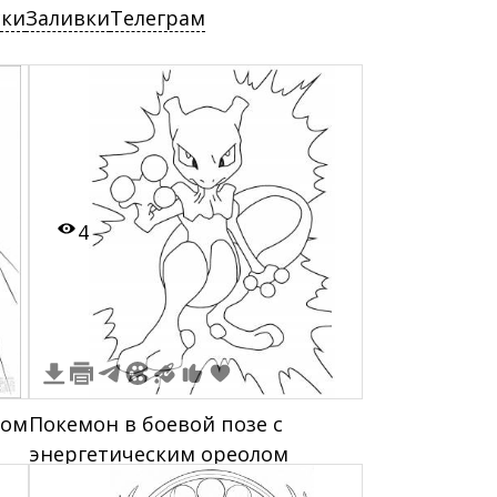
ски
Заливки
Телеграм
4
лом
Покемон в боевой позе с
энергетическим ореолом