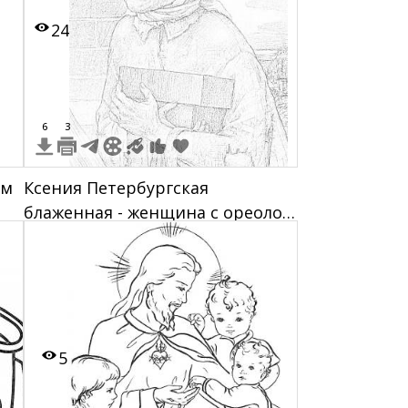
орнаментальные элементы
24
6
3
ем
Ксения Петербургская
блаженная - женщина с ореолом
за головой, в платке и одежде,
она держит книгу возле стены,
на заднем плане облака и
церковь.
5