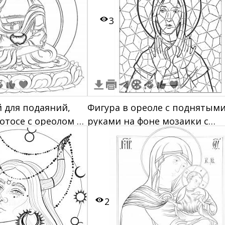
3
й для подаяний,
Фигура в ореоле с поднятым
отосе с ореолом за
руками на фоне мозаики с
узором
2