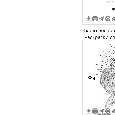
Экран воспро
"Раскраски дл
Монеточки, тр
белый рисуно
фигуры с оре
управления п
прокрутки, в
4
воспроизведен
оставшееся вр
указатель сет