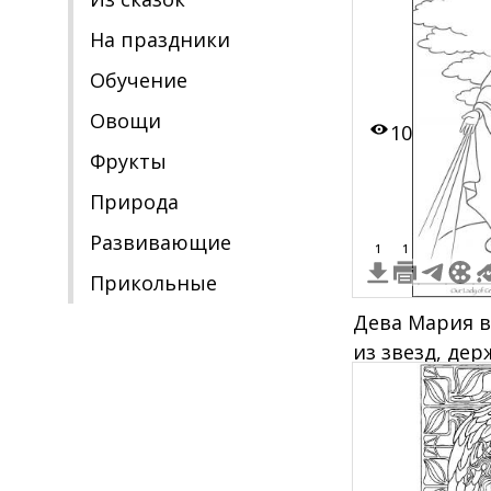
крыльями, де
На праздники
на фоне свет
Обучение
Овощи
10
Фрукты
Природа
Развивающие
1
1
Прикольные
Дева Мария в
из звезд, де
змей под ног