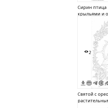
Сирин птица
крыльями и о
лучей
2
Святой с оре
растительны