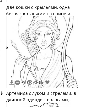
Две кошки с крыльями, одна
белая с крыльями на спине и
другая черная с крыльями на
спине, лежат в обнимку, словно
образуя символ Инь-Ян, с
ореолами над головами
1
1
ый
Артемида с луком и стрелами, в
длинной одежде с волосами,
убранными в прическу, с