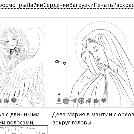
росмотры
Лайки
Сердечки
Загрузки
Печать
Раскра
16
3
3
4
3
ка с длинными
Дева Мария в мантии с орео
и волосами,
вокруг головы
гельскими