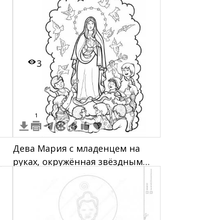
ореолом за головой
3
1
Дева Мария с младенцем на
руках, окружённая звёздным
ореолом и голубями, дети
играют вокруг