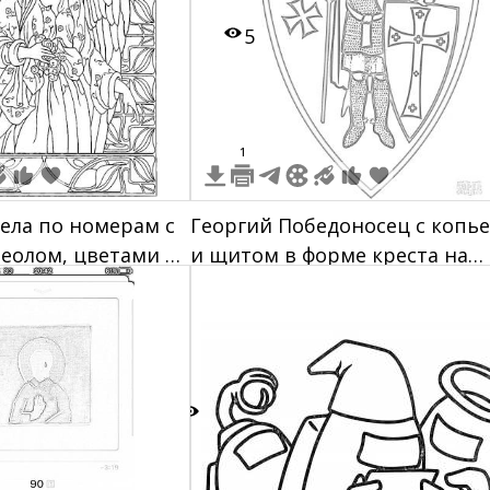
5
1
гела по номерам с
Георгий Победоносец с копь
еолом, цветами в
и щитом в форме креста на
ративными
щите в окружении ореола
 в фоне
7