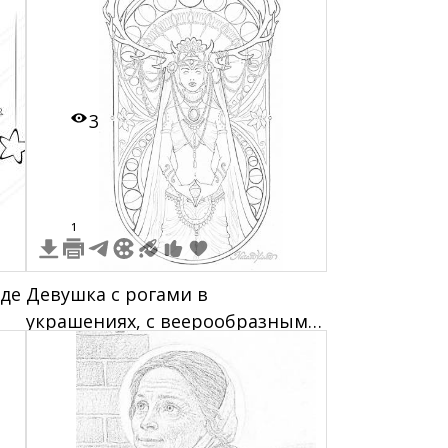
3
1
яде
Девушка с рогами в
украшениях, с веерообразным
ореолом, в длинной юбке и
шлейфе, досконально
детализированный фон,
солнечные лучи, и