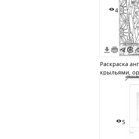
4
Раскраска ан
крыльями, ор
руке и деко
орнаментами
5