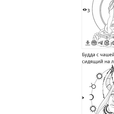
3
1
1
Будда с чаше
сидящий на л
головой
3