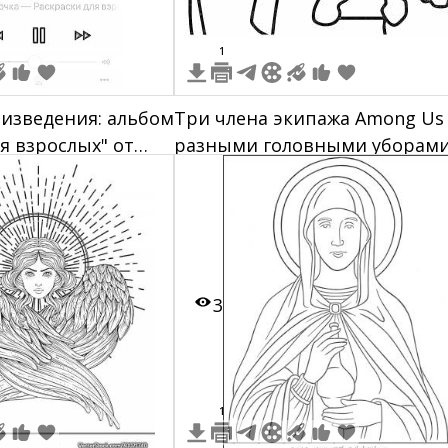
1
изведения: альбом
Три члена экипажа Among Us 
я взрослых" от
разными головными уборами
ек "90", черно-
один с наушниками, другой в
к с изображением
фуражке, а третий с ореолом
олом, элементы
леером, полоса
ремя
3
ия (0:03) и
емя (3:19),
и "Vod
1