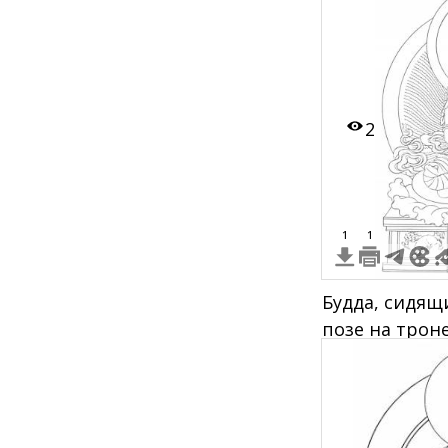
2
1
1
Будда, сидящ
позе на троне
окруженный 