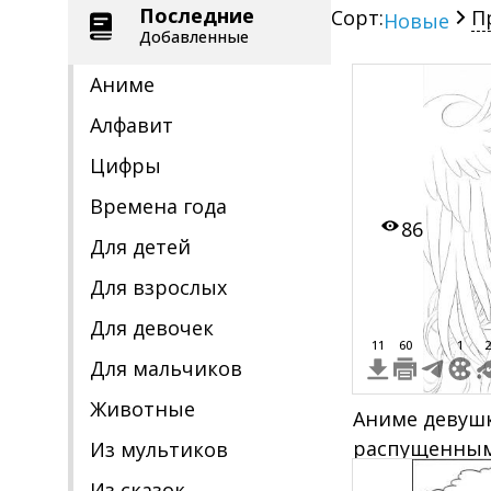
Последние
Сорт:
П
Новые
Добавленные
Аниме
Алфавит
Цифры
Времена года
86
Для детей
Для взрослых
Для девочек
11
60
1
2
Для мальчиков
Животные
Аниме девуш
распущенным
Из мультиков
большими ан
Из сказок