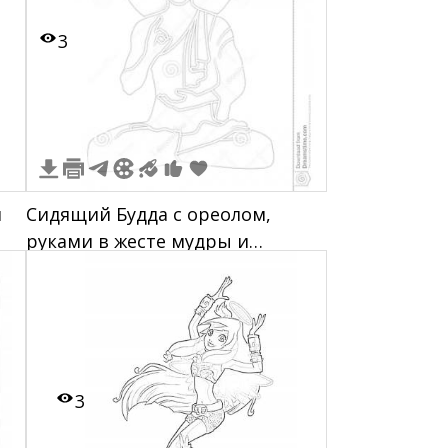
3
и
Сидящий Будда с ореолом,
руками в жесте мудры и
скрещенными ногами
3