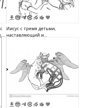
с
Иисус с тремя детьми,
,
наставляющий и
благословляющий их, с ореолом
на голове и сердцем на груди
8