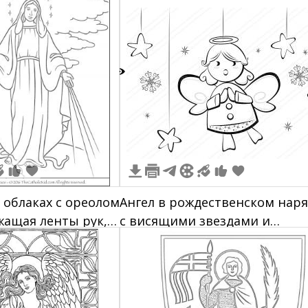
ржащая ожерелье,
ящегося ореола
2
 облаках с ореолом
Ангел в рождественском нар
ржащая ленты рук,
с висящими звездами и
ами
снежинками