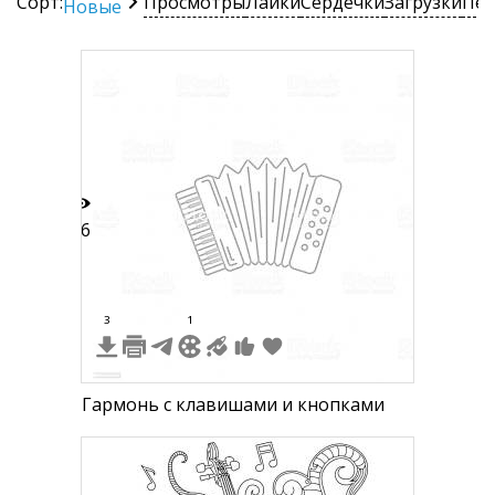
Сорт:
Просмотры
Лайки
Сердечки
Загрузки
Печ
Новые
16
3
1
Гармонь с клавишами и кнопками