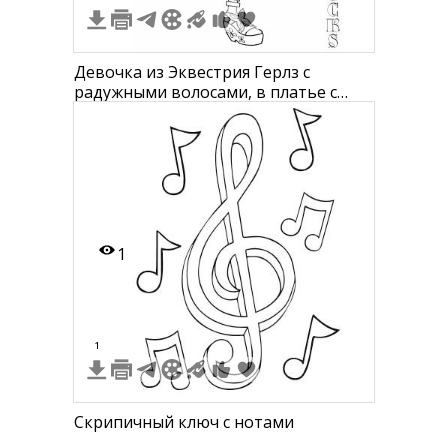
Девочка из Эквестрия Герлз с
радужными волосами, в платье с
цветочным узором, держащая бубен,
надпись "RAINBOW ROCKS" сбоку
1
1
Скрипичный ключ с нотами