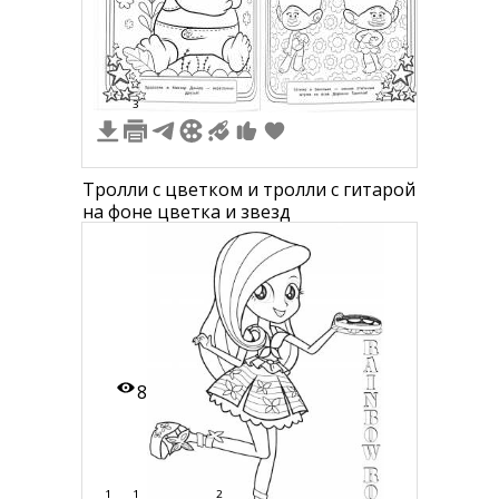
4
3
Тролли с цветком и тролли с гитарой
на фоне цветка и звезд
8
1
1
2