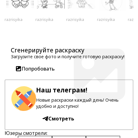
razrisyika
razrisyika
razrisyika
razrisyika
razri
Сгенерируйте раскраску
Загрузите свое фото и получите готовую раскраску!
Попробовать
Наш телеграм!
Новые раскраски каждый день! Очень
удобно и доступно!
Смотреть
Юзеры смотрели: