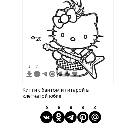
20
2
7
1
Китти с бантом и гитарой в
клетчатой юбке
0
0
0
0
0