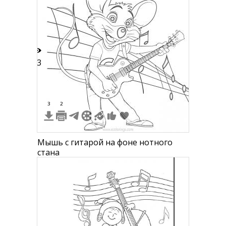
13
3
2
Мышь с гитарой на фоне нотного
стана