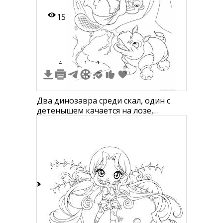
15
4
1
1
Два динозавра среди скал, один с
детенышем качается на лозе,
большой динозавр внизу улыбается,
птеродактиль на заднем плане.
2