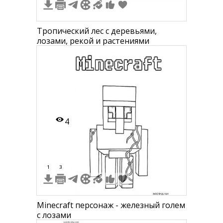
Тропический лес с деревьями,
лозами, рекой и растениями
4
1
3
Minecraft персонаж - железный голем
с лозами