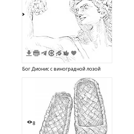
2
Бог Дионис с виноградной лозой
8