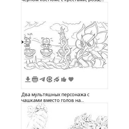
лоза, повязка на глазу, корона
3
Два мультяшных персонажа с
чашками вместо голов на
вращающихся платформах и
большая цветочная монстра с
шипами и лозами на фоне облаков и
извивающихся растений