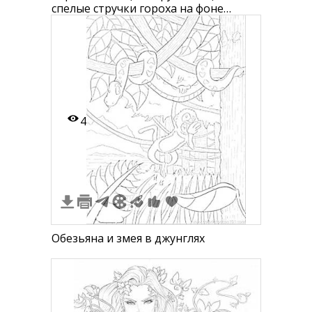
спелые стручки гороха на фоне
вьющихся лоз
4
Обезьяна и змея в джунглях