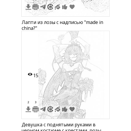
Лапти из лозы с надписью "made in
china?"
15
2
3
Девушка с поднятыми руками в
черном костюме с крестами, розы,