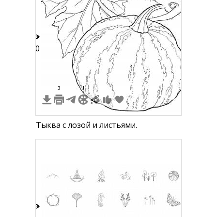
10
3
1
Тыква с лозой и листьями.