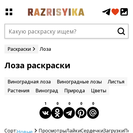
Раскраски
Лоза
Лоза раскраски
Виноградная лоза
Виноградные лозы
Листья
Растения
Виноград
Природа
Цветы
1
0
0
0
0
Сорт:
Просмотры
Лайки
Сердечки
Загрузки
Печ
Новые