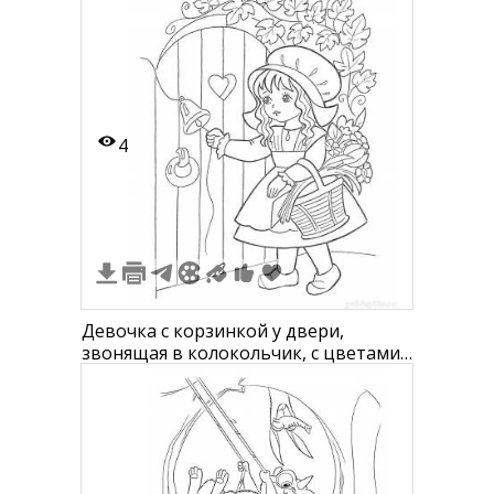
4
Девочка с корзинкой у двери,
звонящая в колокольчик, с цветами
за спиной и лозами с листьями над
дверью