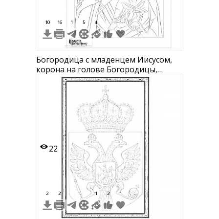
10
16
1
5
4
1
Богородица с младенцем Иисусом,
корона на голове Богородицы,
младенец сидит на руках
22
2
2
1
2
1