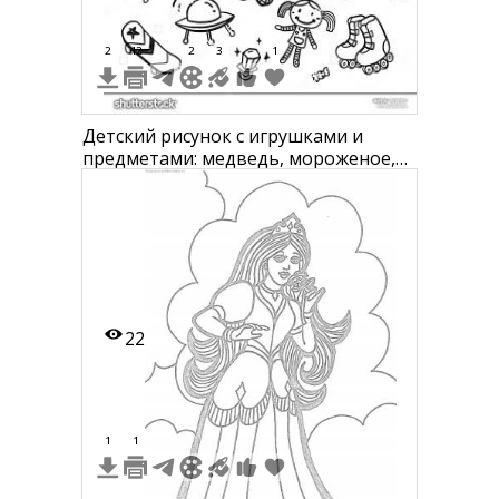
2
12
2
3
1
Детский рисунок с игрушками и
предметами: медведь, мороженое,
погремушки, каскадерский шлем,
ромашка, игрушечная машина,
звезда, планета, девочка, ролики,
пусковая установка, линейка,
маркер, линейка, летающая тарелка,
книжка, корона, самолетик,
воздушный
22
1
1