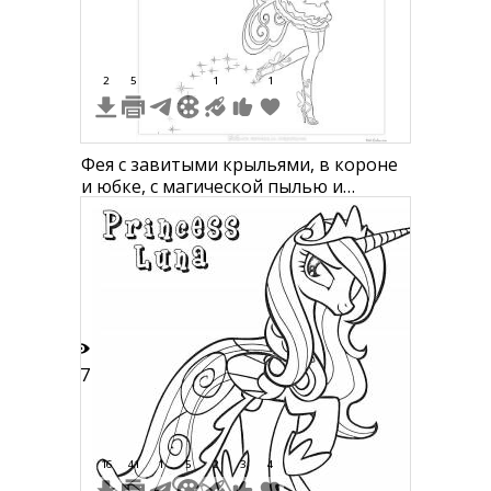
2
5
1
1
Фея с завитыми крыльями, в короне
и юбке, с магической пылью и
звездочками
97
16
41
1
5
2
3
4