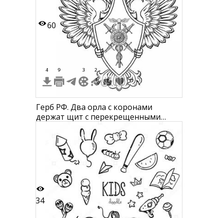
60
4
9
3
2
Герб РФ. Два орла с коронами
держат щит с перекрещенными
мечами, клеймом и змеёй
34