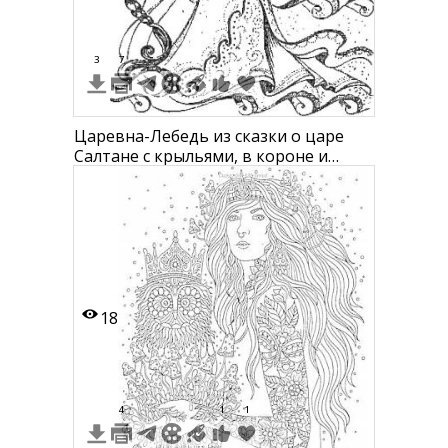
3
7
Царевна-Лебедь из сказки о царе
Салтане с крыльями, в короне и
платье с длинной косой
18
4
1
1