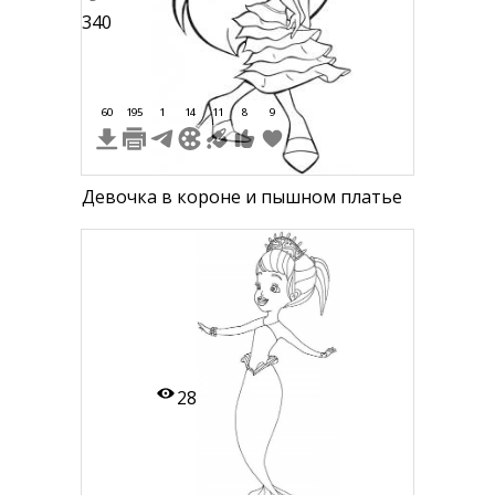
340
60
195
1
14
11
8
9
Девочка в короне и пышном платье
28