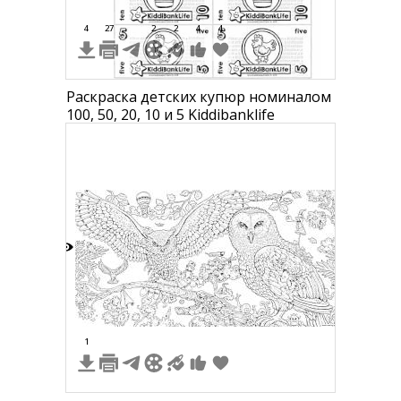
4
27
2
2
4
4
Раскраска детских купюр номиналом
100, 50, 20, 10 и 5 Kiddibanklife
6
1