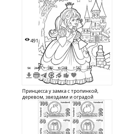
491
94
244
1
6
10
9
7
Принцесса у замка с тропинкой,
деревом, звездами и оградой