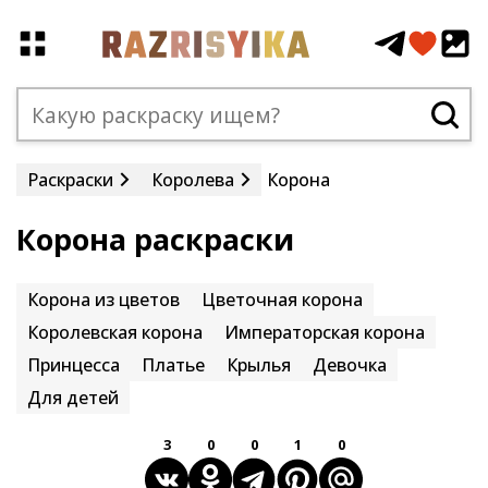
Раскраски
Королева
Корона
Корона раскраски
Корона из цветов
Цветочная корона
Королевская корона
Императорская корона
Принцесса
Платье
Крылья
Девочка
Для детей
3
0
0
1
0