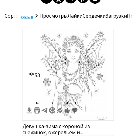
Сорт:
Просмотры
Лайки
Сердечки
Загрузки
Печ
Новые
53
5
14
1
3
4
3
Девушка-зима с короной из
снежинок, ожерельем и