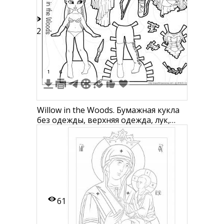
12
1
6
Willow in the Woods. Бумажная кукла
без одежды, верхняя одежда, лук,
колчан с стрелами, шорты с сапогом,
кинжал, женский нагрудник с
ремешками, корсет, корона с
листьями.
61