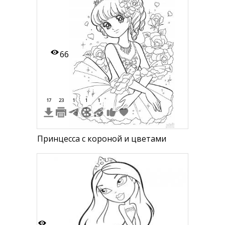
66
17
23
1
1
1
Принцесса с короной и цветами