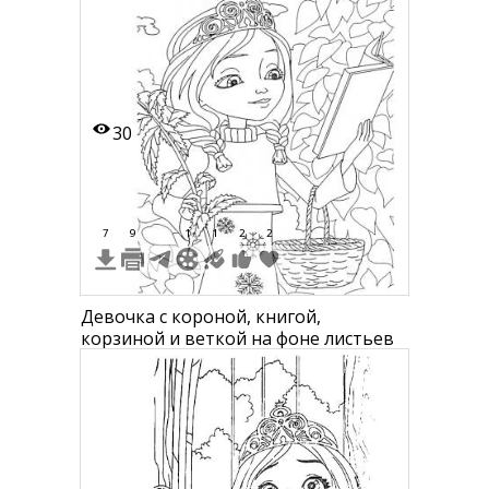
30
7
9
1
1
2
2
Девочка с короной, книгой,
корзиной и веткой на фоне листьев