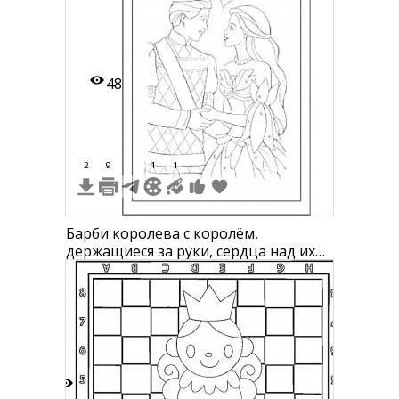
48
2
9
1
1
Барби королева с королём,
держащиеся за руки, сердца над их
головами