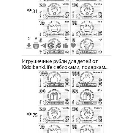
31
2
9
2
Игрушечные рубли для детей от
KiddibankLife с яблоками, подарками,
утками, коронами и цыплёнком
75