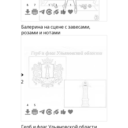
8
7
1
1
1
Балерина на сцене с завесами,
розами и нотами
32
4
5
Герб и флаг Ульяновской области