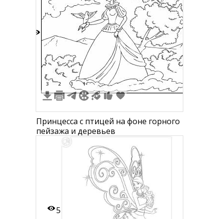
сова.
9
3
2
1
1
Принцесса с птицей на фоне горного
пейзажа и деревьев
5