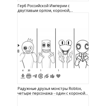
Герб Российской Империи с
двуглавым орлом, короной,
скипетром и державой, с
изображением Георгия Победоносца
на щите
58
4
20
1
1
Радужные друзья монстры Roblox,
четыре персонажа - один с короной и
Х на глазу, второй с продуктами за
зубами, третий с большими глазами