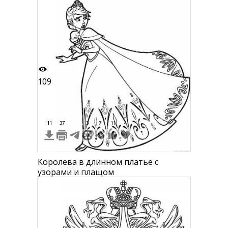
украшениями в волосах
109
11
37
3
7
11
4
Королева в длинном платье с
узорами и плащом