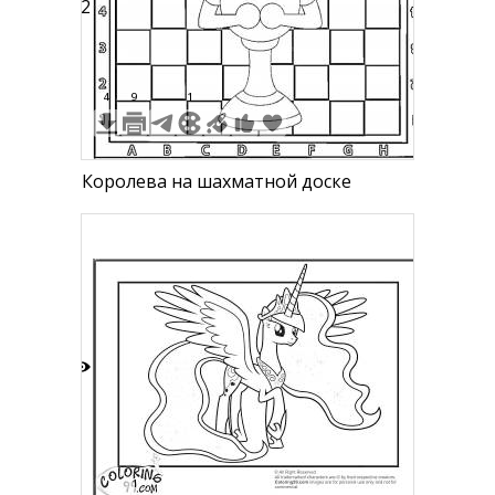
22
4
9
1
Королева на шахматной доске
7
1