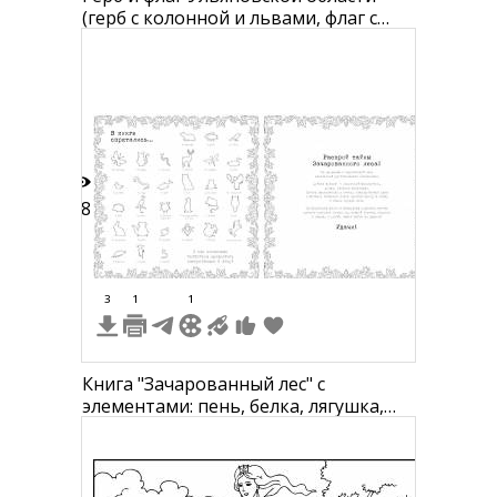
(герб с колонной и львами, флаг с
колонной и короной)
28
3
1
1
Книга "Зачарованный лес" с
элементами: пень, белка, лягушка,
глобус, дракон, книга, сова, грибы,
ледяной замок, лиса, глобус, пень,
корона, меч, принцесса, роза,
кролик, корабль, ключ, фея, фонтан,