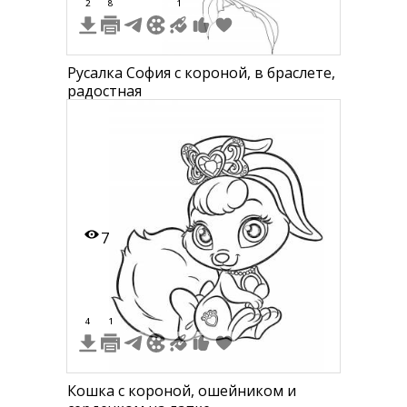
2
8
1
Русалка София с короной, в браслете,
радостная
7
4
1
Кошка с короной, ошейником и