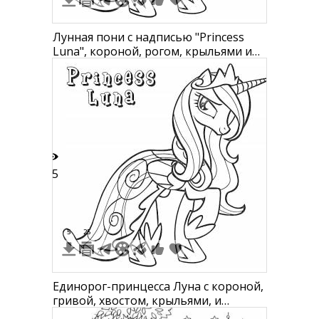
Лунная пони с надписью "Princess
Luna", короной, рогом, крыльями и
узорами на крыльях
35
5
25
1
Единорог-принцесса Луна с короной,
гривой, хвостом, крыльями, и
надписью "Princess Luna"