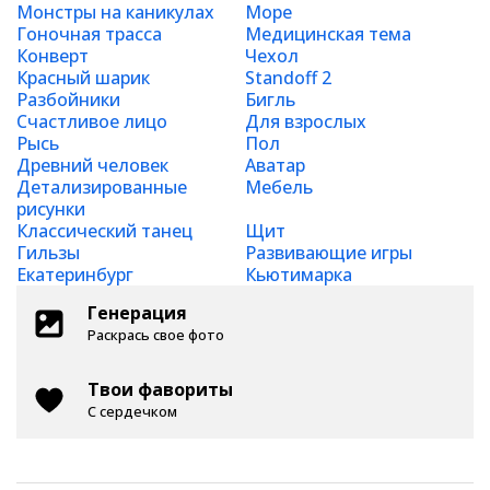
Монстры на каникулах
Море
Гоночная трасса
Медицинская тема
Конверт
Чехол
Красный шарик
Standoff 2
Разбойники
Бигль
Счастливое лицо
Для взрослых
Рысь
Пол
Древний человек
Аватар
Детализированные
Мебель
рисунки
Классический танец
Щит
Гильзы
Развивающие игры
Екатеринбург
Кьютимарка
Генерация
Раскрась свое фото
Твои фавориты
С сердечком