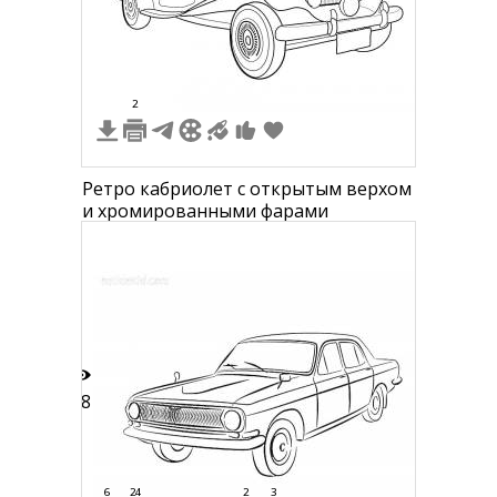
3
2
Ретро кабриолет с открытым верхом
и хромированными фарами
28
6
24
2
3