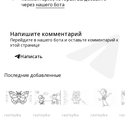
через
нашего бота
Напишите комментарий
Перейдите в нашего бота и оставьте комментарий к
этой странице
Написать
Последние добавленные
razrisyika
razrisyika
razrisyika
razrisyika
razri