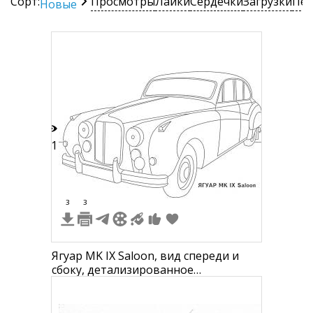
Сорт:
Просмотры
Лайки
Сердечки
Загрузки
Печ
Новые
11
3
3
Ягуар MK IX Saloon, вид спереди и
сбоку, детализированное
изображение элементов кузова, фар
и колес