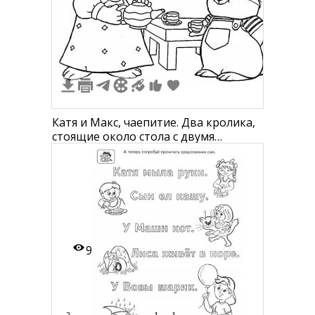
5
1
Катя и Макс, чаепитие. Два кролика,
стоящие около стола с двумя
чашками
9
2
1
1