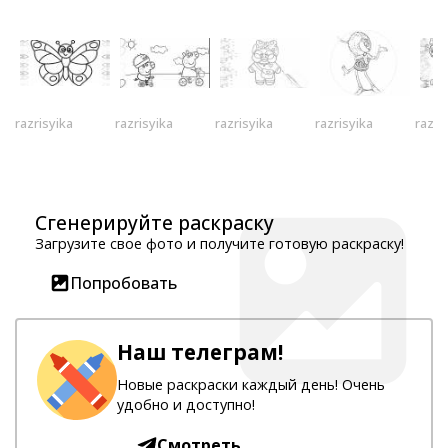
razrisyika
razrisyika
razrisyika
razrisyika
razri
Сгенерируйте раскраску
Загрузите свое фото и получите готовую раскраску!
Попробовать
Наш телеграм!
Новые раскраски каждый день! Очень
удобно и доступно!
Смотреть