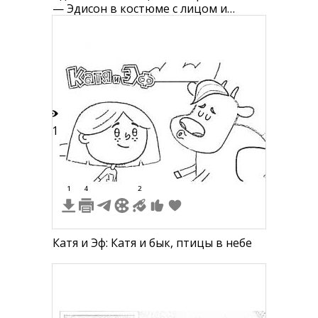
— Эдисон в костюме с лицом и
пистолетом, съемка пиджака сзади,
беседа лицом к лицу, кричащий
персонаж с языком наружу
21
1
4
2
Катя и Эф: Катя и бык, птицы в небе