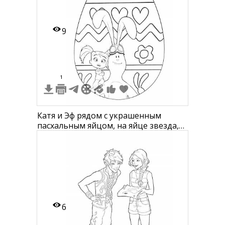
9
1
Катя и Эф рядом с украшенным
пасхальным яйцом, на яйце звезда,
сердца, цветок и волнистые линии
6