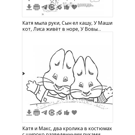
Катя мыла руки, Сын ел кашу, У Маши
кот, Лиса живёт в норе, У Вовы
шарик, Идёт дождь
5
1
Катя и Макс, два кролика в костюмах
с широко разведенными руками