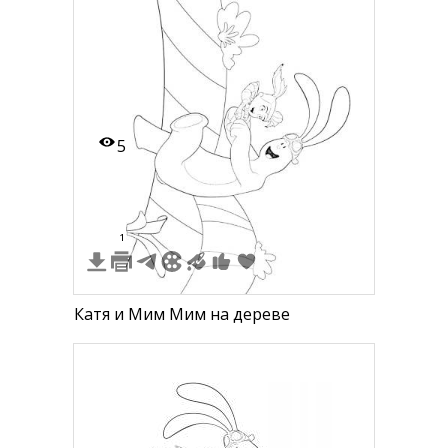
5
1
Катя и Мим Мим на дереве