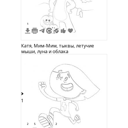
5
1
Катя, Мим-Мим, тыквы, летучие
мыши, луна и облака
11
2
5
1
2