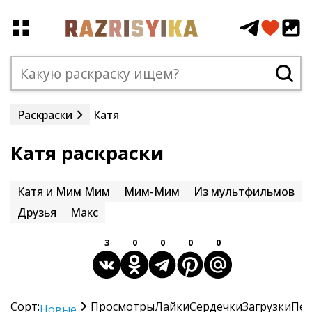
Раскраски
Катя
Катя раскраски
Катя и Мим Мим
Мим-Мим
Из мультфильмов
Друзья
Макс
3
0
0
0
0
Сорт:
Просмотры
Лайки
Сердечки
Загрузки
Печ
Новые