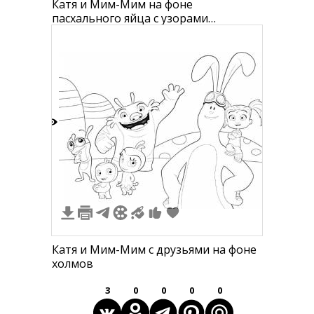
Катя и Мим-Мим на фоне
пасхального яйца с узорами
звездочки, сердца, зигзаги и цветок
2
Катя и Мим-Мим с друзьями на фоне
холмов
3
0
0
0
0