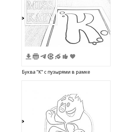
3
Буква "К" с пузырями в рамке
3