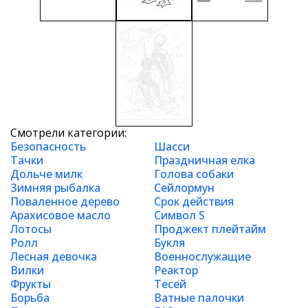
Смотрели категории:
Безопасность
Шасси
Тачки
Праздничная елка
Дольче милк
Голова собаки
Зимняя рыбалка
Сейлормун
Поваленное дерево
Срок действия
Арахисовое масло
Символ S
Лотосы
Проджект плейтайм
Ролл
Букля
Лесная девочка
Военнослужащие
Вилки
Реактор
Фрукты
Тесей
Борьба
Ватные палочки