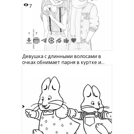
7
1
7
1
Девушка с длинными волосами в
очках обнимает парня в куртке и
шарфе, сердце, логотип "Soy Luna"
3