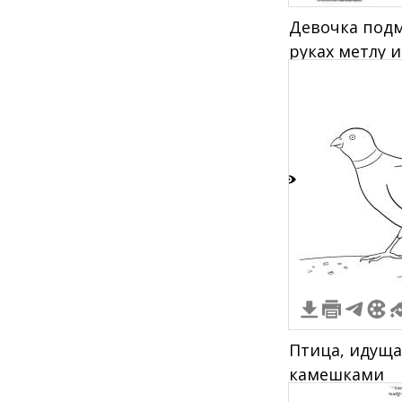
Девочка подм
руках метлу и
лежат камеш
7
Птица, идуща
камешками