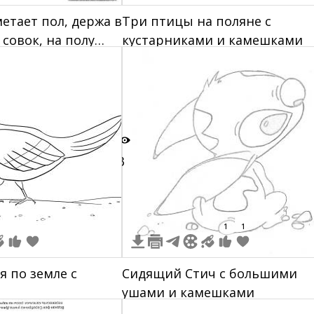
етает пол, держа в
Три птицы на поляне с
 совок, на полу
кустарниками и камешками
ки
3
1
1
я по земле с
Сидящий Стич с большими
ушами и камешками