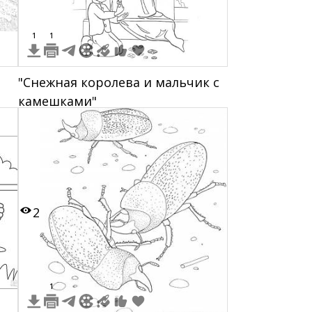
1
1
"Снежная королева и мальчик с
камешками"
2
1