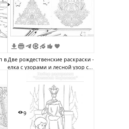
2
п в
Две рождественские раскраски -
елка с узорами и лесной узор с
м
деревьями и растениями.
Карандаши, звездочки и
камешки вокруг.
9