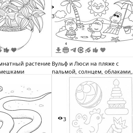
13
4
мнатный растение
Вульф и Люси на пляже с
амешками
пальмой, солнцем, облаками,
птицами, зонтиком, коврико
ведерком, камешками,
граблями, звездой и лопатко
3