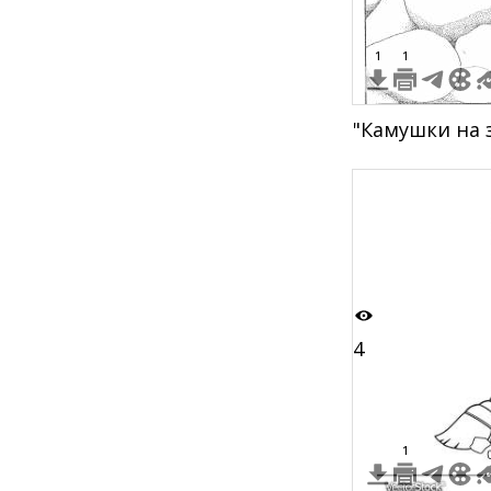
1
1
"Камушки на 
4
1