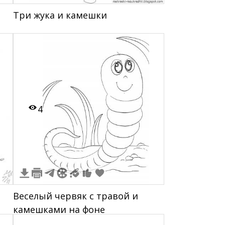
Три жука и камешки
4
Веселый червяк с травой и
камешками на фоне