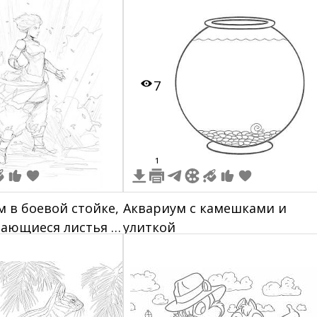
7
1
м в боевой стойке,
Аквариум с камешками и
тающиеся листья и
улиткой