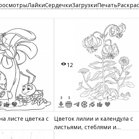
росмотры
Лайки
Сердечки
Загрузки
Печать
Раскра
12
3
3
1
на листе цветка с
Цветок лилии и календула с
листьями, стеблями и
камешками на земле