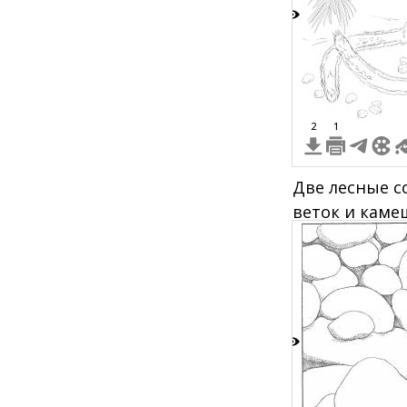
6
2
1
Две лесные с
веток и каме
3