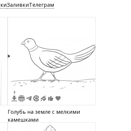
ски
Заливки
Телеграм
6
2
Голубь на земле с мелкими
камешками