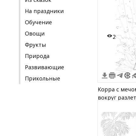
На праздники
Обучение
Овощи
2
Фрукты
Природа
Развивающие
Прикольные
Корра с мечо
вокруг разле
камешки