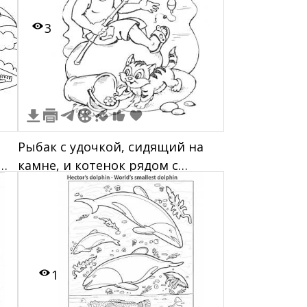
3
Рыбак с удочкой, сидящий на
камне, и котенок рядом с
м,
корзиной у реки
й
1