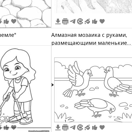
земле"
Алмазная мозаика с руками,
размещающими маленькие
камешки на схему, лоток с
камешками
2
1