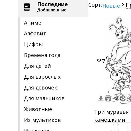
Последние
Сорт:
П
Новые
Добавленные
Аниме
Алфавит
Цифры
Времена года
7
Для детей
Для взрослых
Для девочек
1
Для мальчиков
Животные
Три муравья 
камешками
Из мультиков
Из сказок