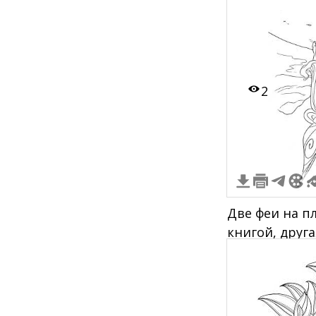
2
Две феи на пл
книгой, друг
камешки