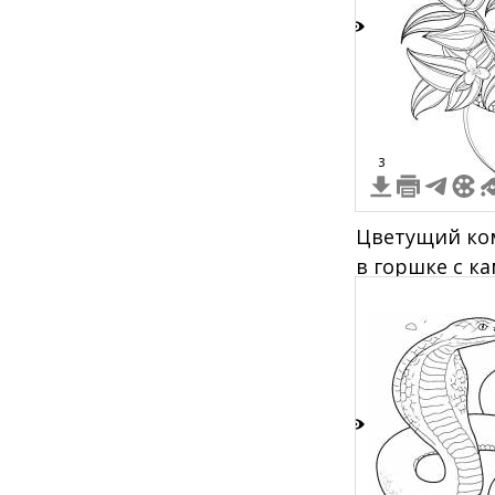
7
3
Цветущий ко
в горшке с к
2