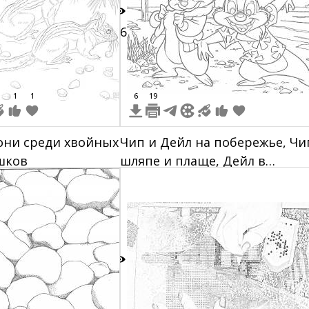
26
1
1
6
19
они среди хвойных
Чип и Дейл на побережье, Чи
шков
шляпе и плаще, Дейл в
гавайской рубашке, на задне
плане корабль и облака
3