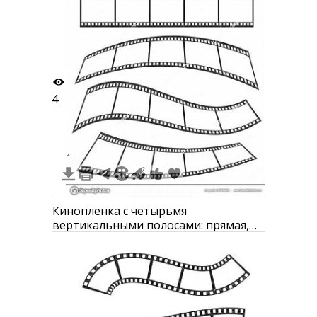
узоры, замок посередине
4
1
Кинопленка с четырьмя
вертикальными полосами: прямая,
слегка изогнутая, волнообразная и
двойная S-образная