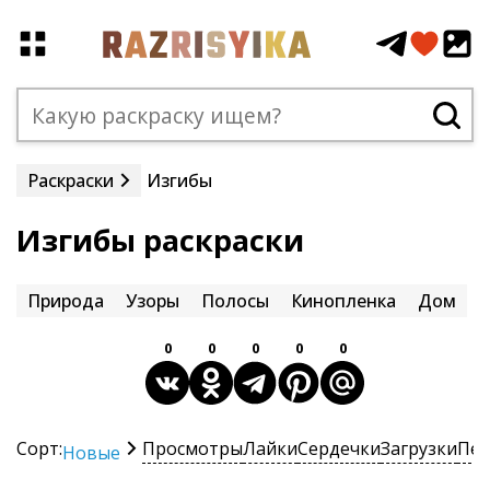
Раскраски
Изгибы
Изгибы раскраски
Природа
Узоры
Полосы
Кинопленка
Дом
0
0
0
0
0
Сорт:
Просмотры
Лайки
Сердечки
Загрузки
Печ
Новые