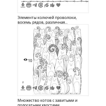
Элементы колючей проволоки,
восемь рядов, различная
конфигурация и типы изгибов
10
2
Множество котов с завитыми и
полосатыми хвостами