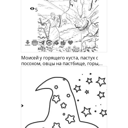
5
Моисей у горящего куста, пастух с
посохом, овцы на пастбище, горы,
куст горит, небо с облаками, цветы и
трава на земле
3