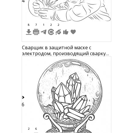
24
8
7
1
2
2
Сварщик в защитной маске с
электродом, производящий сварку
металла с искрами
16
2
6