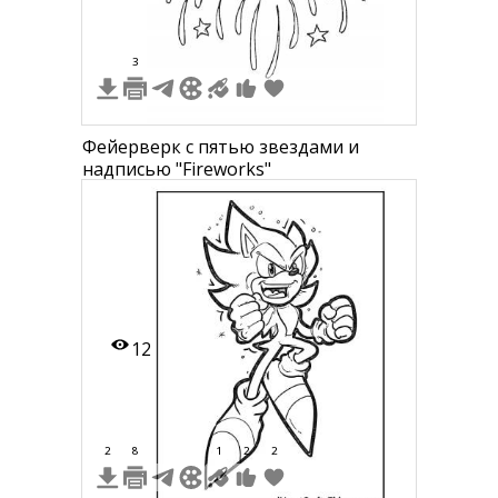
3
Фейерверк с пятью звездами и
надписью "Fireworks"
12
2
8
1
2
2