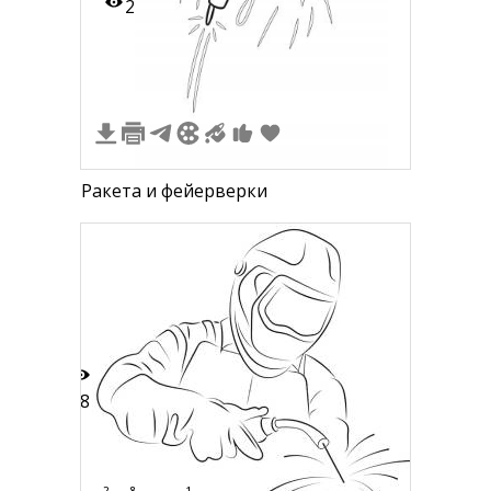
2
Ракета и фейерверки
18
2
8
1