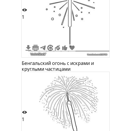
1
Бенгальский огонь с искрами и
круглыми частицами
1