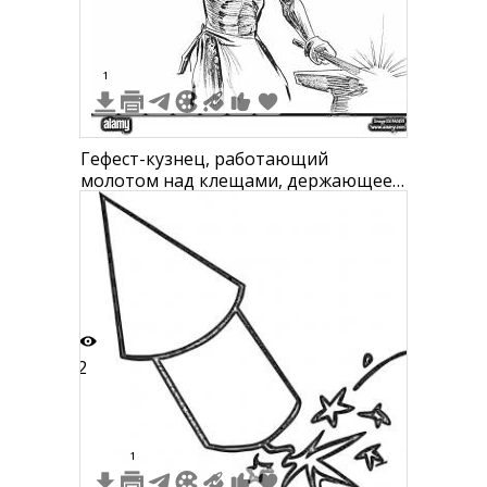
1
Гефест-кузнец, работающий
молотом над клещами, держающее
металл на наковальне
2
1