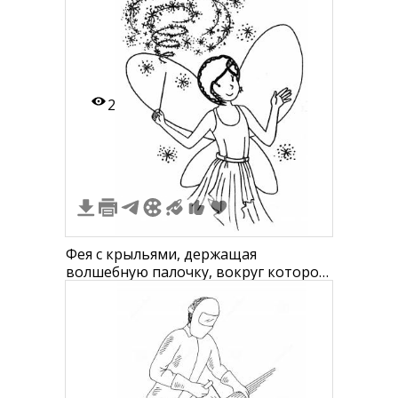
2
Фея с крыльями, держащая
волшебную палочку, вокруг которой
искрится магия