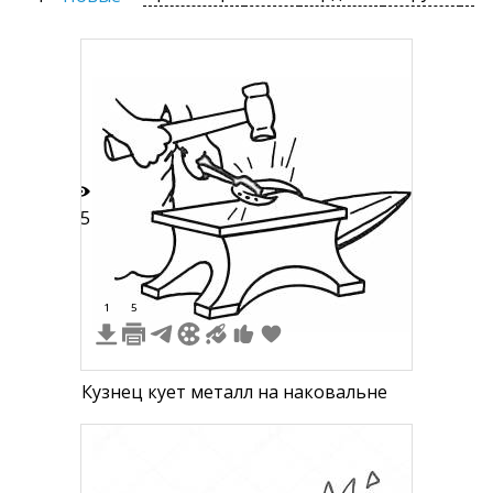
15
1
5
Кузнец кует металл на наковальне