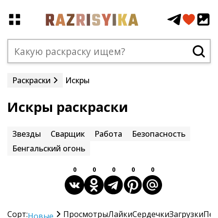
Раскраски
Искры
Искры раскраски
Звезды
Сварщик
Работа
Безопасность
Бенгальский огонь
0
0
0
0
0
Сорт:
Просмотры
Лайки
Сердечки
Загрузки
Печ
Новые