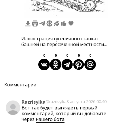
1
Иллюстрация гусеничного танка с
башней на пересеченной местности,
небо с облаками
0
0
0
0
0
Комментарии
Razrisyika
@razrisyika
8 августа 2026 00:40
Вот так будет выглядеть первый
комментарий, который вы добавите
через
нашего бота