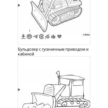
6
1
Бульдозер с гусеничным приводом и
кабиной
0