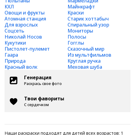
Тюльпаны
Мармеладки
КХЛ
Майнкрафт
Овощи и фрукты
Краски
Атомная станция
Старик хоттабыч
Для взрослых
Спиральный узор
Соцсеть
Мониторы
Николай Носов
Полосы
Кукутики
Гогглы
Пистолет-пулемет
Сказочный мир
Гаара
Из мультфильмов
Природа
Круглая ручка
Красный волк
Меховая шуба
Генерация
Раскрась свое фото
Твои фавориты
С сердечком
Наши раскраски подходят для детей всех возрастов: 1