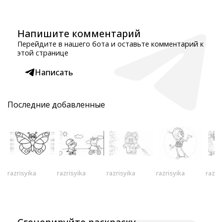
Напишите комментарий
Перейдите в нашего бота и оставьте комментарий к
этой странице
Написать
Последние добавленные
razrisyika
razrisyika
razrisyika
razrisyika
razri