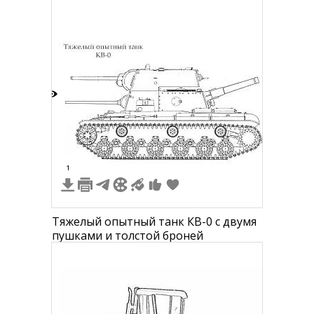
работ (грейферным ковшом и
риппером)
4
1
Тяжелый опытный танк КВ-0 с двумя
пушками и толстой броней