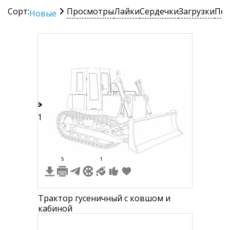
Сорт:
Просмотры
Лайки
Сердечки
Загрузки
Печ
Новые
11
5
1
Трактор гусеничный с ковшом и
кабиной