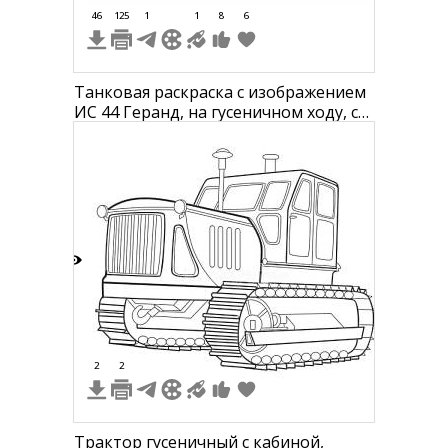
46
125
1
1
8
6
Танковая раскраска с изображением
ИС 44 Геранд, на гусеничном ходу, с
длинным орудием и символом
креста
7
2
2
Трактор гусеничный с кабиной,