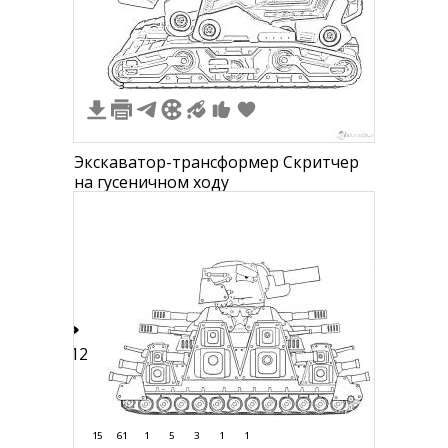
9
3
Экскаватор-трансформер Скритчер
на гусеничном ходу
112
15
61
1
5
3
1
1