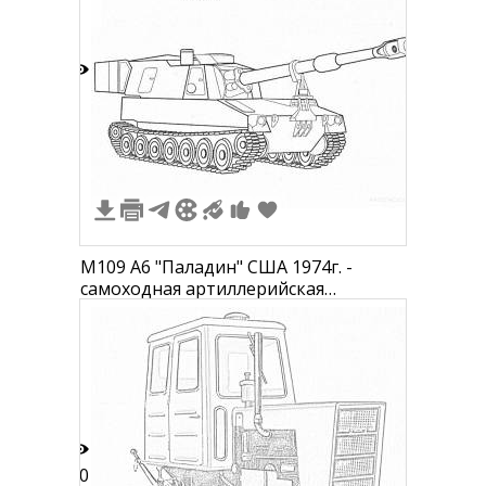
3
M109 A6 "Паладин" США 1974г. -
самоходная артиллерийская
установка с длинноствольным
орудием, гусеничным движителем и
бронированным корпусом.
10