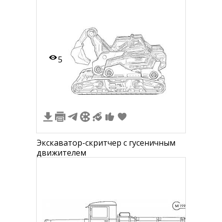
5
Экскаватор-скритчер с гусеничным
движителем