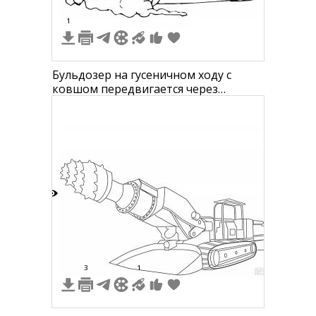
1
Бульдозер на гусеничном ходу с
ковшом передвигается через
снежный сугроб
7
3
1