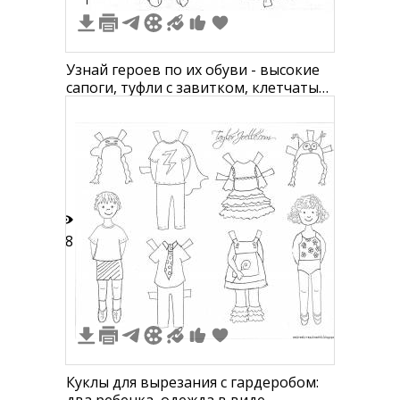
1
Узнай героев по их обуви - высокие
сапоги, туфли с завитком, клетчатые
туфли, туфли на каблуке с ремешком,
шляпа с широкими полями, шапочка,
платок, костюм с капюшоном,
платье
18
Куклы для вырезания с гардеробом: