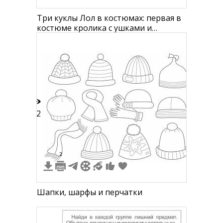
Три куклы Лол в костюмах: первая в
костюме кролика с ушками и
косичками, вторая в платье с
короной и пучком, третья с бантом
на голове, с короткой стрижкой, в
полосатых лосинах и платье с
воротничком
12
2
Шапки, шарфы и перчатки