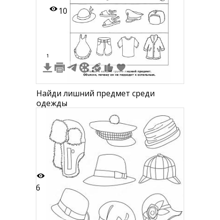
10
1
Найди лишний предмет среди
одежды
6