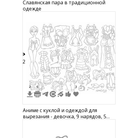
Славянская пара в традиционной
одежде
22
2
6
3
Аниме с куклой и одеждой для
вырезания - девочка, 9 нарядов, 5
пар обуви, 2 головных убора, кошка,
яблоко