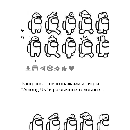
19
1
5
Раскраска с персонажами из игры
"Among Us" в различных головных
уборах - каска рабочего, кепка, шлем
с фонариком, медицинская шапочка,
новогодняя шапка, большая кепка,
зимняя шапка, праздничная шапка,
корона, меховая шапка.