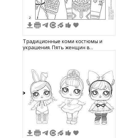
2
1
Традиционные коми костюмы и
украшения. Пять женщин в
национальных головных уборах и с
ожерельями.
3