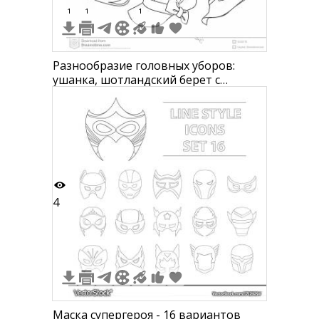
1
1
1
Разнообразие головных уборов:
ушанка, шотландский берет с
помпоном, шляпа клош, шляпа с
лентой, плоская кепка, круглая шляпа
с кольцом сбоку, кепи с кнопками,
шляпа с цветком
4
Маска супергероя - 16 вариантов