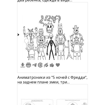
два ребенка, одежда в виде
футболки, шортов, костюма с
плащом, платья с оборками и
аксессуарами
4
1
Аниматроники из "5 ночей с Фредди",
на заднем плане змеи, три
аниматроника с головными уборами,
один аниматроник с леденцом и
шариком, средний аниматроник в
тёмном костюме, аниматроник со