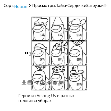
Сорт:
Просмотры
Лайки
Сердечки
Загрузки
Печ
Новые
3
Герои из Among Us в разных
головных уборах