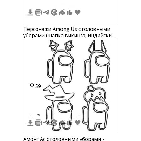
Персонажи Among Us с головными
уборами (шапка викинга, индийский
головной убор, медицинская шапка с
отражателем, полицейская фуражка)
59
5
19
1
7
5
Амонг Ас с головными уборами -