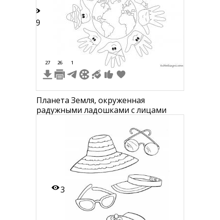
79
27
26
1
Планета Земля, окруженная
радужными ладошками с лицами
3