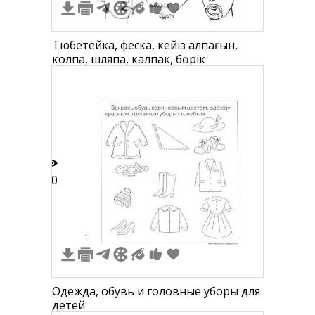
Тюбетейка, феска, кейіз қалпағын,
колпақ, шляпа, калпак, бөрік
10
1
Одежда, обувь и головные уборы для
детей