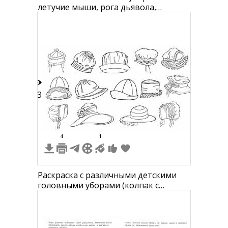
летучие мыши, рога дьявола,
ведьминская шляпа, тыква
13
4
1
Раскраска с различными детскими
головными уборами (колпак с
помпонами, тиарка, шапка с ушками,
бейсболка, кепка, шляпа с цветком,
котелок и другие)