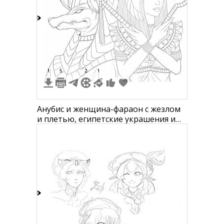
9
1
5
2
1
Анубис и женщина-фараон с жезлом
и плетью, египетские украшения и
головные уборы
1