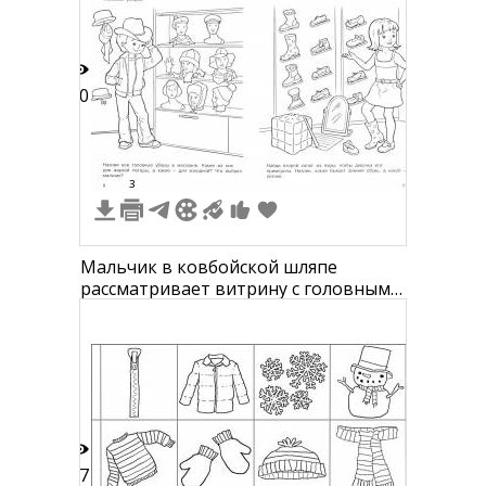
10
3
Мальчик в ковбойской шляпе
рассматривает витрину с головными
уборами, девочка выбирает туфли.
17