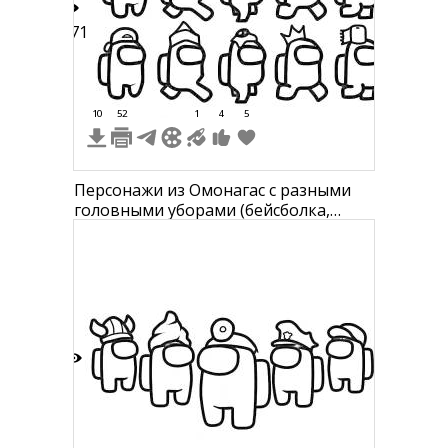
171
10
52
1
4
5
Персонажи из Омонагас с разными
головными уборами (бейсболка,
капитанская фуражка, головной
фонарик, рождественская шапка,
медицинская шапка, ковбойская
шляпа, колпак фокусника, пиратская
шляпа, корона, зимняя шапка)
9