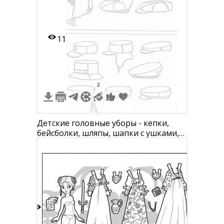
11
2
Детские головные уборы - кепки,
бейсболки, шляпы, шапки с ушками,
панамки, котелки, фуражки
1