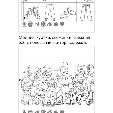
1
3
Молния, куртка, снежинки, снежная
баба, полосатый свитер, варежки,
шапка, шарф, носки в полоску,
брюки, сапоги, джинсы
7