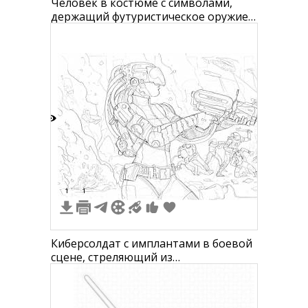
Человек в костюме с символами,
держащий футуристическое оружие с
когтями, на правой руке нашивки с
логотипами
2
1
1
Киберсолдат с имплантами в боевой
сцене, стреляющий из
футуристического оружия, позади
отряды бойцов, здания и дым.