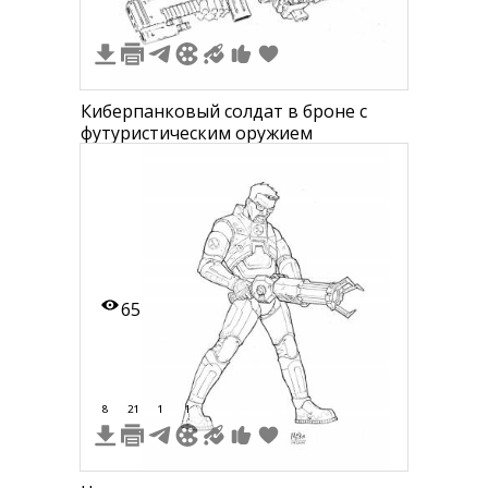
Киберпанковый солдат в броне с
футуристическим оружием
65
8
21
1
1