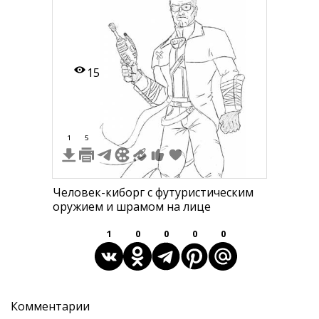
15
1
5
Человек-киборг с футуристическим
оружием и шрамом на лице
1
0
0
0
0
Комментарии