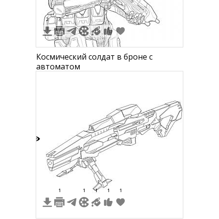
2
3
Космический солдат в броне с
автоматом
3
1
1
1
1
1