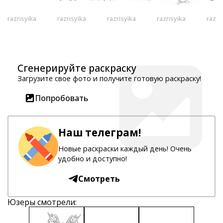
razrisyika
razrisyika
razrisyika
razrisyika
razri
Сгенерируйте раскраску
Загрузите свое фото и получите готовую раскраску!
Попробовать
Наш телеграм!
Новые раскраски каждый день! Очень
удобно и доступно!
Смотреть
Юзеры смотрели: