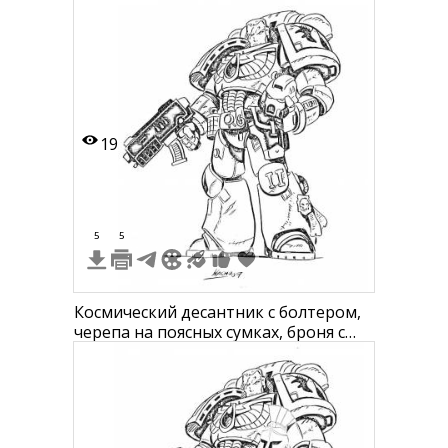
рукояткой
19
5
5
Космический десантник с болтером,
черепа на поясных сумках, броня с
эмблемами и символами