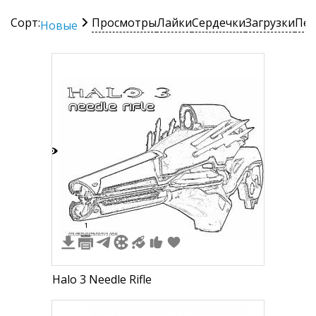
Сорт:
Просмотры
Лайки
Сердечки
Загрузки
Печ
Новые
4
1
Halo 3 Needle Rifle