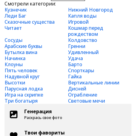
Смотрели категории:
Кузнечик
Нижний Новгород
Леди Баг
Капля воды
Сказочные существа
Игровой
Читает
Кошмар перед
рождеством
Сосуды
Колдовство
Арабские буквы
Гренни
Бутылка вина
Удивленный
Начинка
Удача
Клоуны
Барто
Пять человек
Спорткары
Надувной круг
Гайка
Высотки
Вертикальные линии
Парусная лодка
Дисней
Игра на скрипке
Ограбление
Три богатыря
Световые мечи
Генерация
Раскрась свое фото
Твои фавориты