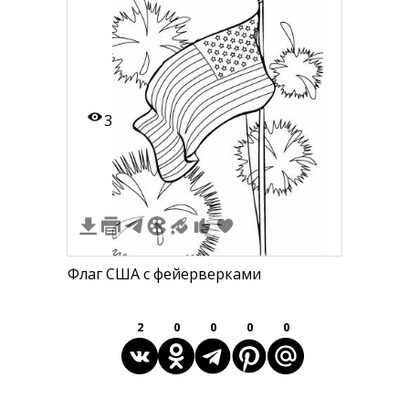
3
Флаг США с фейерверками
2
0
0
0
0