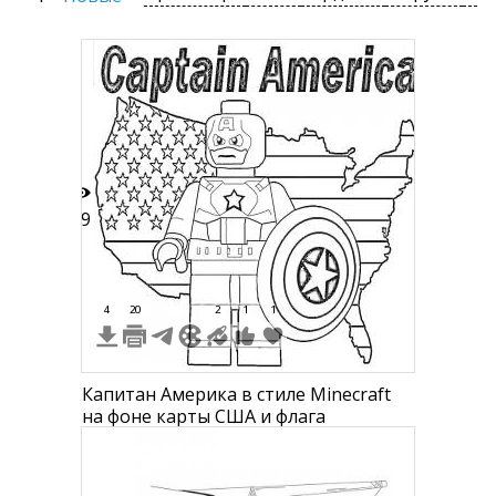
39
4
20
2
1
1
Капитан Америка в стиле Minecraft
на фоне карты США и флага