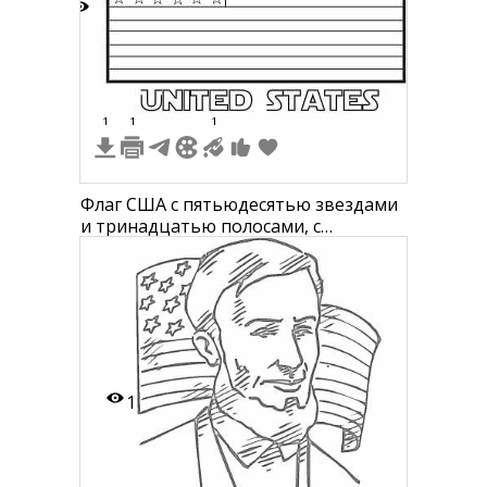
8
1
1
1
Флаг США с пятьюдесятью звездами
и тринадцатью полосами, с
надписью United States внизу
1