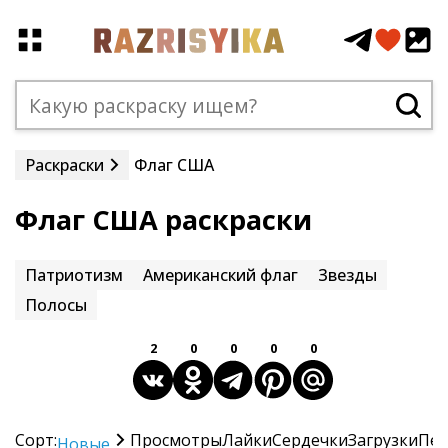
Раскраски
Флаг США
Флаг США раскраски
Патриотизм
Американский флаг
Звезды
Полосы
2
0
0
0
0
Сорт:
Просмотры
Лайки
Сердечки
Загрузки
Печ
Новые