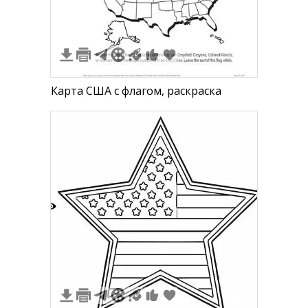
1
Карта США с флагом, раскраска
2