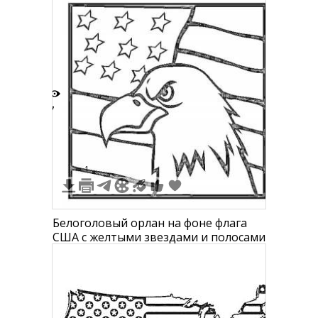
Свободы и флага США
7
1
Белоголовый орлан на фоне флага
США с желтыми звездами и полосами