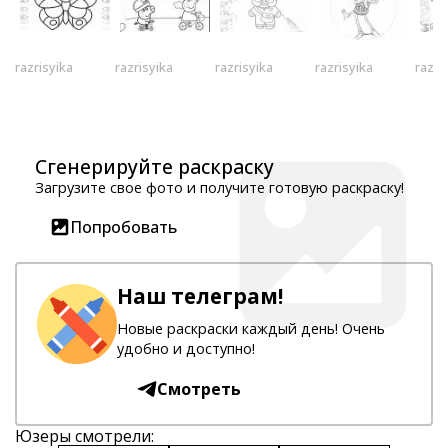
razrisyika
razrisyika
razrisyika
razrisyika
razri
Сгенерируйте раскраску
Загрузите свое фото и получите готовую раскраску!
Попробовать
Наш телеграм!
Новые раскраски каждый день! Очень
удобно и доступно!
Смотреть
Юзеры смотрели: