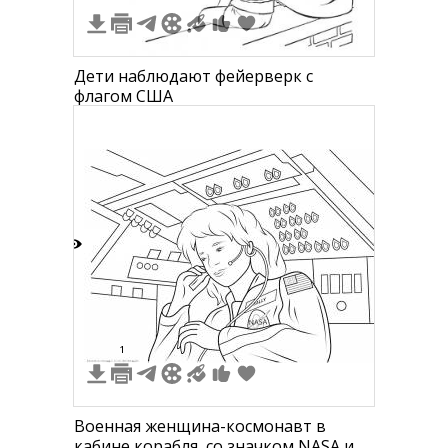
Дети наблюдают фейерверк с
флагом США
7
1
Военная женщина-космонавт в
кабине корабля, со значком NASA и