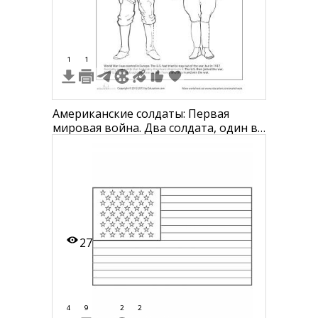
1
1
Американские солдаты: Первая
мировая война. Два солдата, один в
картофельной форме, другой в
стандартной армейской форме.
Американский флаг и звезды на
заднем фоне.
27
4
9
2
2