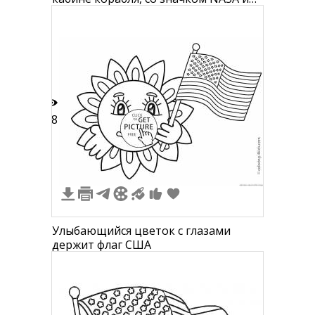
флагом США на мундире, с
гарнитурой на голове background
18
Улыбающийся цветок с глазами
держит флаг США