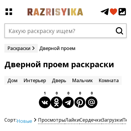
Раскраски
Дверной проем
Дверной проем раскраски
Дом
Интерьер
Дверь
Мальчик
Комната
1
0
0
0
0
Сорт:
Просмотры
Лайки
Сердечки
Загрузки
Печ
Новые