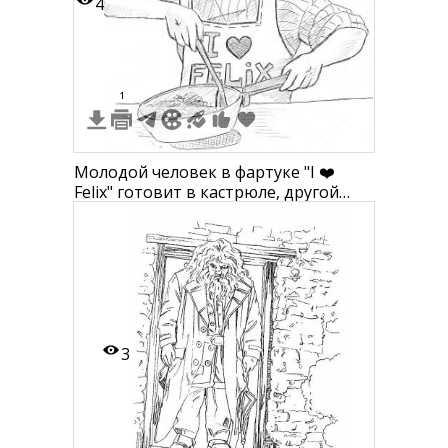
4
1
Молодой человек в фартуке "I ❤️
Felix" готовит в кастрюле, другой
человек стоит в дверном проеме и
смотрит
3