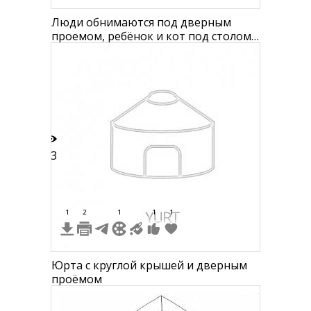
Люди обнимаются под дверным
проемом, ребёнок и кот под столом
при землетрясении, падающая ваза и
картина на стене
13
1
2
1
1
1
Юрта с круглой крышей и дверным
проёмом