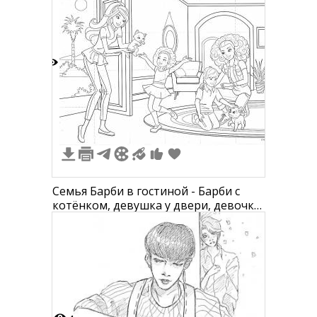
3
Семья Барби в гостиной - Барби с
котёнком, девушка у двери, девочка
радостно прыгает, мальчик присел и
поглаживает собаку, женщина с
кудрями присела рядом с мальчиком