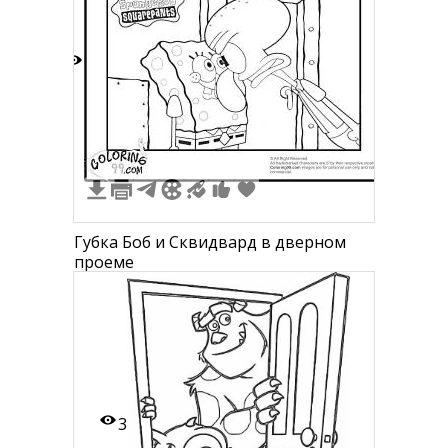
1
1
Губка Боб и Сквидвард в дверном
проеме
3