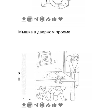
Мышка в дверном проеме
10
1
4
1