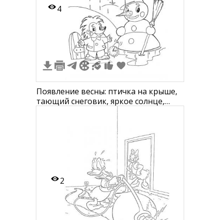
4
Появление весны: птичка на крыше,
тающий снеговик, яркое солнце,
сосульки, мальчик с будильником,
дверной проем.
2