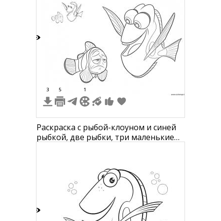
7
3
5
1
Раскраска с рыбой-клоуном и синей
рыбкой, две рыбки, три маленькие
черно-белые рыбки в левом верхнем
углу