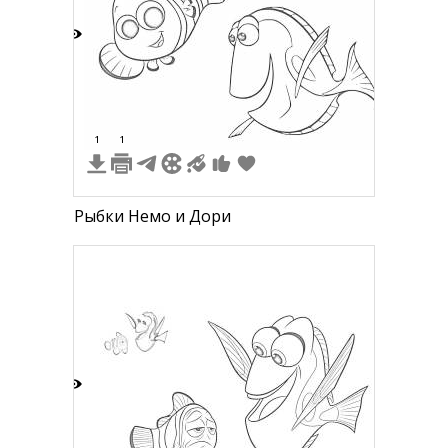
5
1
1
Рыбки Немо и Дори
5