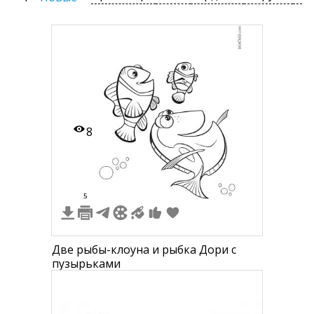
8
5
Две рыбы-клоуна и рыбка Дори с
пузырьками