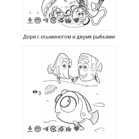
1
1
Дори с осьминогом и двумя рыбками
3