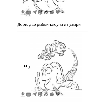
1
Дори, две рыбки-клоуна и пузыри
3