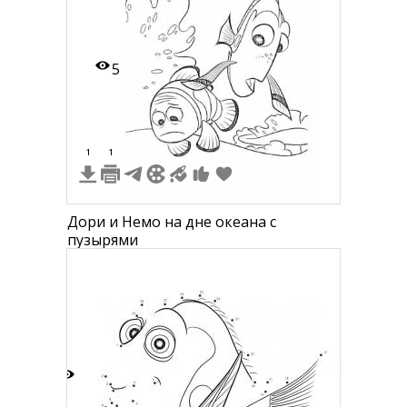
5
1
1
Дори и Немо на дне океана с
пузырями
2