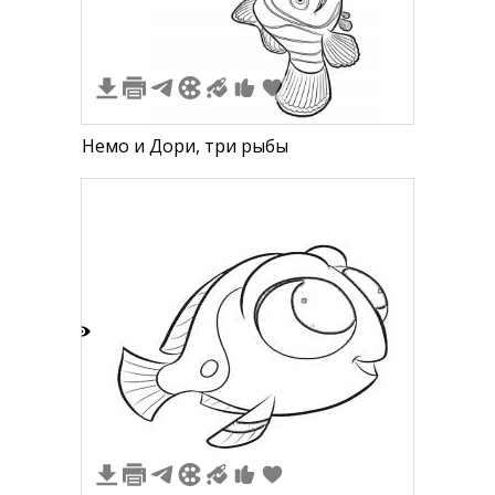
Немо и Дори, три рыбы
1