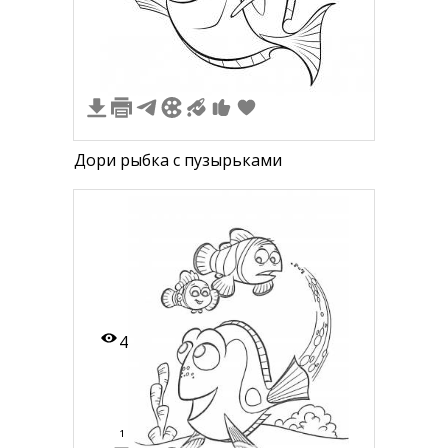
3
Дори рыбка с пузырьками
4
1