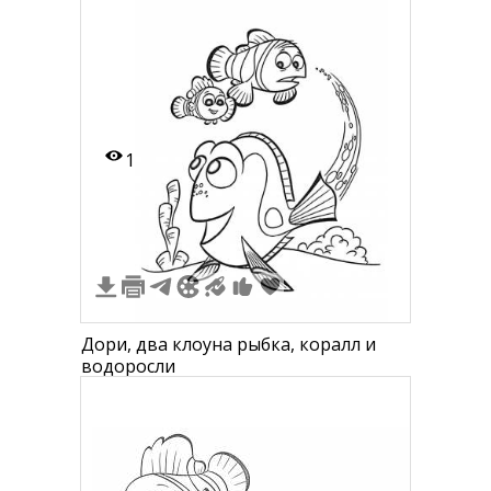
водоросли, креветка с длинными
усами и камнями
1
Дори, два клоуна рыбка, коралл и
водоросли