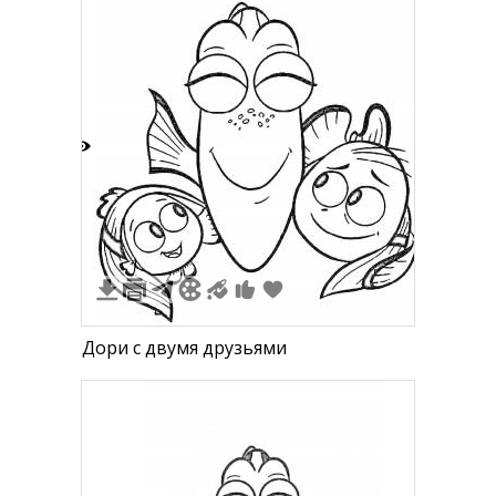
глазами и улыбкой, полосатая рыба с
полосами и улыбающимся ротиком,
маленькая полосатая рыба-малыш
3
1
Дори с двумя друзьями