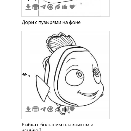
Дори с пузырями на фоне
5
Рыбка с большим плавником и
улыбкой