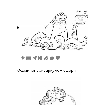
2
Осьминог с аквариумом с Дори