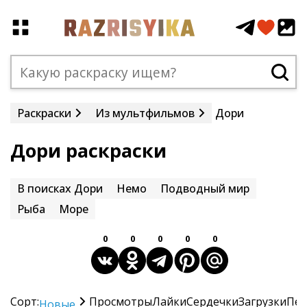
Раскраски
Из мультфильмов
Дори
Дори раскраски
В поисках Дори
Немо
Подводный мир
Рыба
Море
0
0
0
0
0
Сорт:
Просмотры
Лайки
Сердечки
Загрузки
Печ
Новые