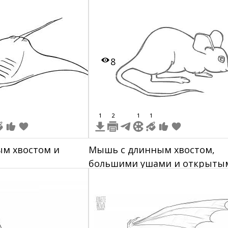
задних лапах
8
1
2
1
1
ым хвостом и
Мышь с длинным хвостом,
большими ушами и открыты
глазами