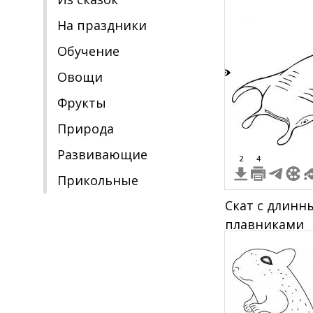
На праздники
Обучение
Овощи
6
Фрукты
Природа
Развивающие
2
4
Прикольные
Скат с длинн
плавниками