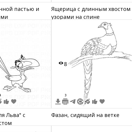
нной пастью и
Ящерица с длинным хвостом
ами
узорами на спине
8
4
3
ля Льва" с
Фазан, сидящий на ветке
стом