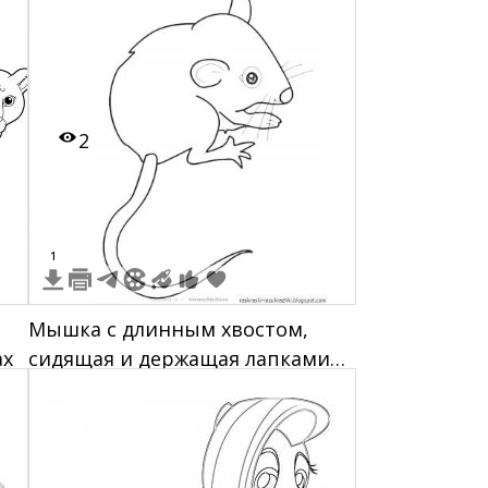
2
1
Мышка с длинным хвостом,
ах
сидящая и держащая лапками
еду.