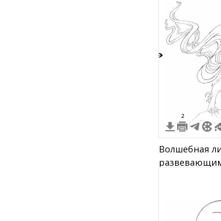
9
2
Волшебная л
развевающим
камне