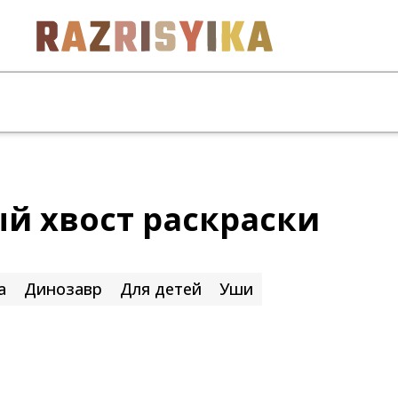
й хвост раскраски
а
Динозавр
Для детей
Уши