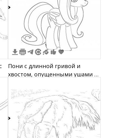
5
1
с
Пони с длинной гривой и
хвостом, опущенными ушами и
грустным выражением лица,
стоящая лицом влево
3