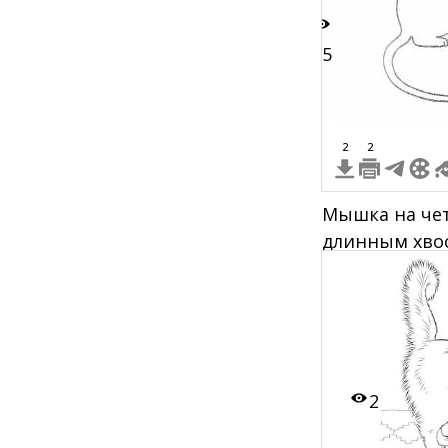
15
2
2
Мышка на чет
длинным хво
2