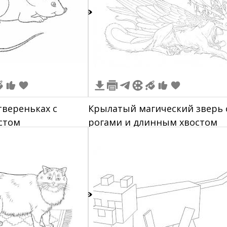
3
вереньках с
Крылатый магический зверь 
стом
рогами и длинным хвостом
8