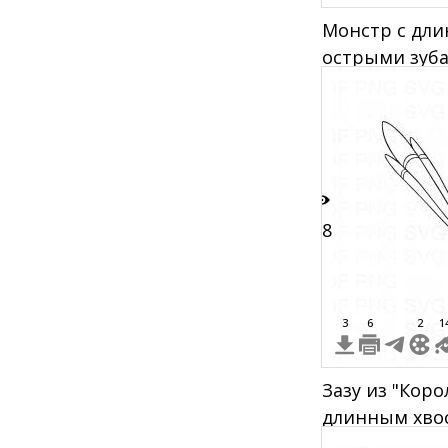
Монстр с дли
острыми зуб
18
3
6
2
1
Зазу из "Коро
длинным хво