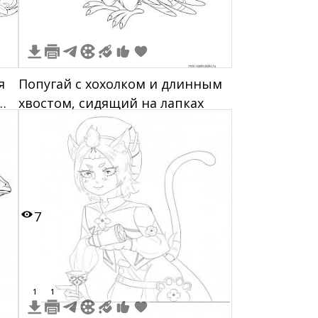
я
Попугай с хохолком и длинным
хвостом, сидящий на лапках
7
1
1