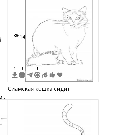
вытянутой лапой
14
1
1
1
Сиамская кошка сидит
ми