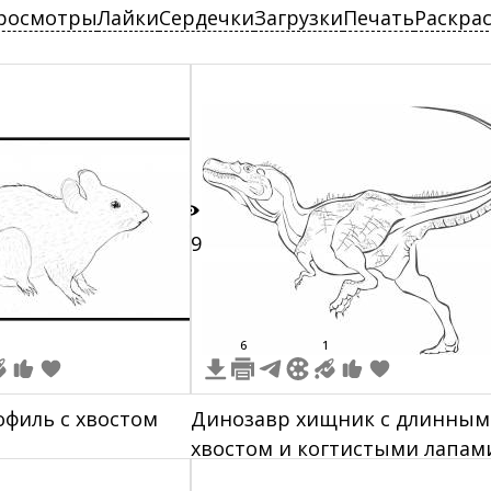
росмотры
Лайки
Сердечки
Загрузки
Печать
Раскра
19
6
1
офиль с хвостом
Динозавр хищник с длинным
хвостом и когтистыми лапам
грива на шее, стоящий на