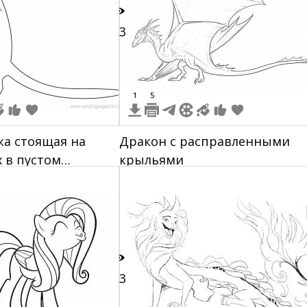
13
1
5
а стоящая на
Дракон с расправленными
х в пустом
крыльями
е
13