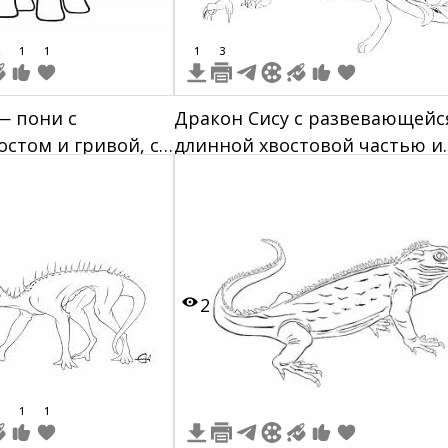
1
1
1
3
— пони с
Дракон Сису с развевающейс
стом и гривой, с
длинной хвостовой частью и
лыбающаяся
гривой
2
1
1