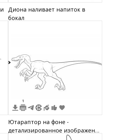
 и
Диона наливает напиток в
бокал
3
1
Ютараптор на фоне -
детализированное изображение
тела и когтей