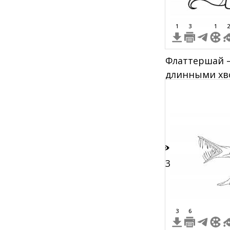
1
3
1
2
Флаттершай 
длинными хво
крыльями, у
13
3
6