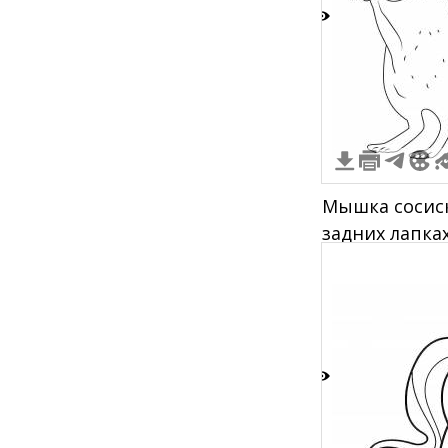
8
Мышка сосиск
задних лапка
пространств
9