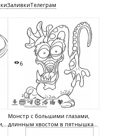
ски
Заливки
Телеграм
6
2
Монстр с большими глазами,
и,
длинным хвостом в пятнышках,
тремя плавниками на голове и