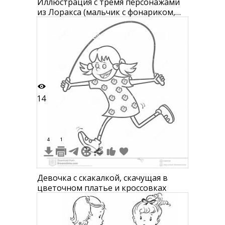
Иллюстрация с тремя персонажами
из Лоракса (мальчик с фонариком,
высоко ростлый персонаж с шляпой и
девушка с длинными волосами и
цветочным платьем), окружённая
рамкой из маленьких кругов
14
4
1
Девочка с скакалкой, скачущая в
цветочном платье и кроссовках