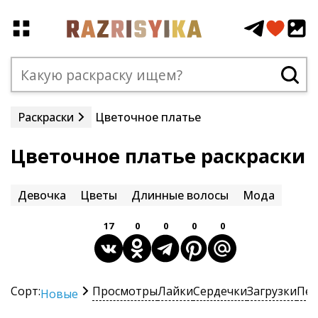
Раскраски
Цветочное платье
Цветочное платье раскраски
Девочка
Цветы
Длинные волосы
Мода
17
0
0
0
0
Сорт:
Просмотры
Лайки
Сердечки
Загрузки
Печ
Новые