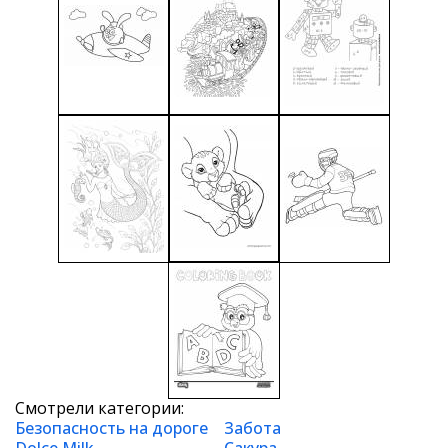
Смотрели категории:
Безопасность на дороге
Забота