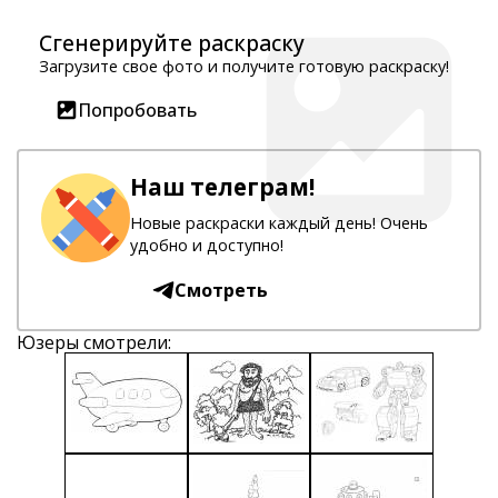
Сгенерируйте раскраску
Загрузите свое фото и получите готовую раскраску!
Попробовать
Наш телеграм!
Новые раскраски каждый день! Очень
удобно и доступно!
Смотреть
Юзеры смотрели: