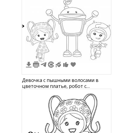
платье с широким низом, платье с
драпировкой, платье с бантами.
5
1
Девочка с пышными волосами в
цветочном платье, робот с
антенной, мальчик в шлеме