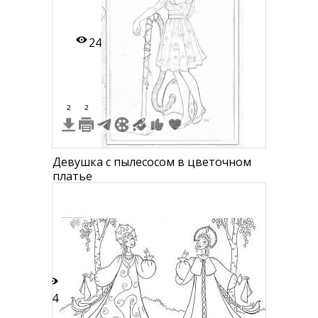
24
2
2
Девушка с пылесосом в цветочном
платье
14