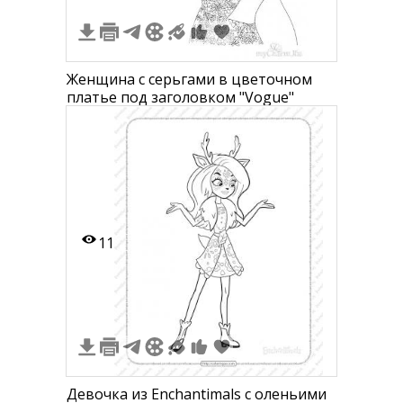
Женщина с серьгами в цветочном
платье под заголовком "Vogue"
11
Девочка из Enchantimals с оленьими