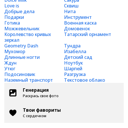
Dolce Milk
Сакура
Love is
Сквиш
Добрые дела
Нита
Подарки
Инструмент
Готика
Военная каска
Можжевельник
Домовенок
Королевство кривых
Татарский орнамент
зеркал
Geometry Dash
Тундра
Мухомор
Изабелла
Длинные ногти
Детский сад
Ждун
Ноутбук
Утюг
Шарпей
Подосиновик
Разгрузка
Наземный транспорт
Текстовое облако
Генерация
Раскрась свое фото
Твои фавориты
С сердечком