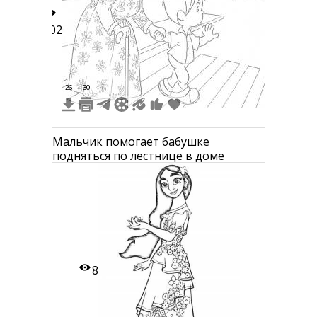
102
26
30
Мальчик помогает бабушке
подняться по лестнице в доме
8