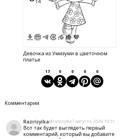
14
Девочка из Умизуми в цветочном
платье
17
0
0
0
0
Комментарии
Razrisyika
@razrisyika
7 августа 2026 10:51
Вот так будет выглядеть первый
комментарий, который вы добавите