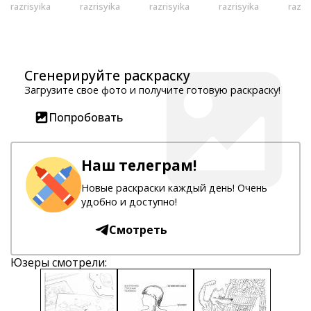
razrisyika
razrisyika
razrisyika
razrisyika
razri
Сгенерируйте раскраску
Загрузите свое фото и получите готовую раскраску!
Попробовать
Наш телеграм!
Новые раскраски каждый день! Очень
удобно и доступно!
Смотреть
Юзеры смотрели: