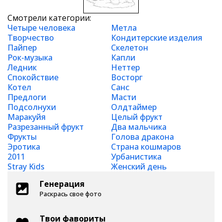
Смотрели категории:
Четыре человека
Метла
Творчество
Кондитерские изделия
Пайпер
Скелетон
Рок-музыка
Капли
Ледник
Неттер
Спокойствие
Восторг
Котел
Санс
Предлоги
Масти
Подсолнухи
Олдтаймер
Маракуйя
Целый фрукт
Разрезанный фрукт
Два мальчика
Фрукты
Голова дракона
Эротика
Страна кошмаров
2011
Урбанистика
Stray Kids
Женский день
Генерация
Раскрась свое фото
Твои фавориты