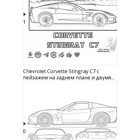
11
Chevrolet Corvette Stingray C7 с
пейзажем на заднем плане и двумя
мультяшными персонажами в
правом нижнем углу.
20