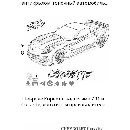
антикрылом, гоночный автомобиль,
вид спереди под углом
18
11
1
2
1
Шевроле Корвет с надписями ZR1 и
Corvette, логотипом производителя
и персонажем внизу