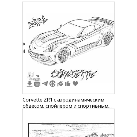
34
6
19
2
1
7
Corvette ZR1 с аэродинамическим
обвесом, спойлером и спортивными
колесами