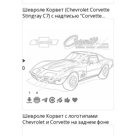
Шевроле Корвет (Chevrolet Corvette
Stingray C7) с надписью "Corvette
Stingray C7" и персонажами внизу
справа.
10
1
4
Шевроле Корвет с логотипами
Chevrolet и Corvette на заднем фоне