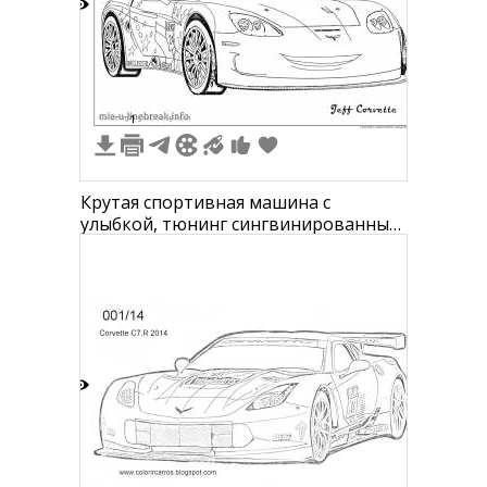
3
1
Крутая спортивная машина с
улыбкой, тюнинг сингвинированный
рисунок, крутые колесные диски,
спойлер, логотип Corvette, надпись
"Jeff Corvette"
3