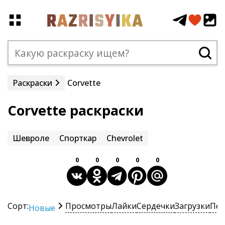
Раскраски
Corvette
Corvette раскраски
Шевроле
Спорткар
Chevrolet
0
0
0
0
0
Сорт:
Просмотры
Лайки
Сердечки
Загрузки
Печ
Новые