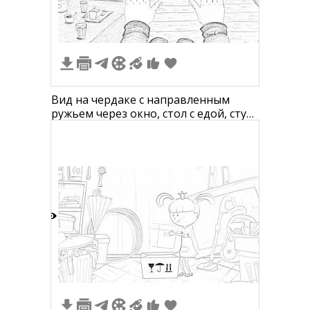
Вид на чердаке с направленным
ружьем через окно, стол с едой, стул,
полки с предметами и фигурами, и
протянутые руки с манжетами
5