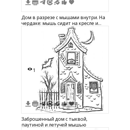
Дом в разрезе с мышами внутри. На
чердаке: мышь сидит на кресле и
читает книгу, рядом мышонок
смотрит вверх. На втором этаже:
спальня с мышью на кровати,
мышонок с игрушкой медведем. На
первом этаже: кухня, мышь готовит
на плите, мышь сидит за столом. В п
1
Заброшенный дом с тыквой,
паутиной и летучей мышью