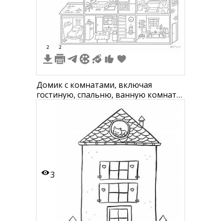
9
2
2
Домик с комнатами, включая
гостиную, спальню, ванную комнату,
кухню, гараж, детскую комнату,
прихожую и чердак. В каждой
комнате различные предметы
мебели и бытовая техника.
3