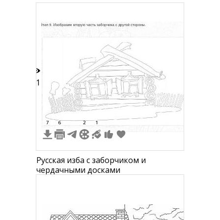
21
7
6
2
1
Русская изба с заборчиком и
чердачными досками