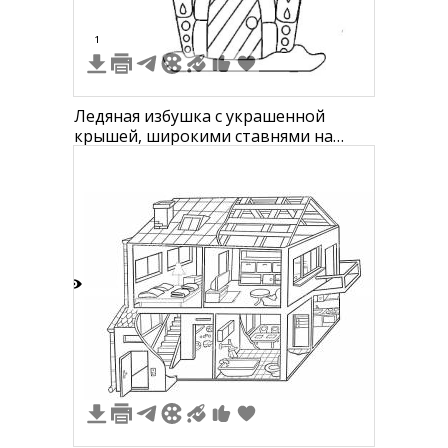
1
Ледяная избушка с украшенной
крышей, широкими ставнями на
окне, звездами по бокам и узорами
на фасаде
2