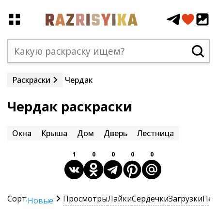
Раскраски
Чердак
Чердак раскраски
Окна
Крыша
Дом
Дверь
Лестница
1
0
0
0
0
Сорт:
Просмотры
Лайки
Сердечки
Загрузки
Печ
Новые