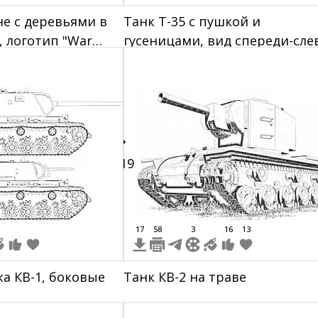
не с деревьями в
Танк Т-35 с пушкой и
, логотип "War
гусеницами, вид спереди-сле
равом нижнем углу
119
17
58
3
16
13
ка КВ-1, боковые
Танк КВ-2 на траве