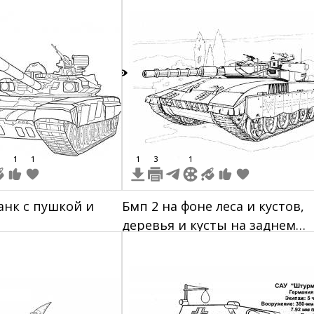
орудие.
7
1
1
1
3
1
анк с пушкой и
Бмп 2 на фоне леса и кустов,
деревья и кусты на заднем
плане