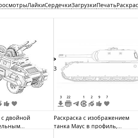
росмотры
Лайки
Сердечки
Загрузки
Печать
Раскра
33
3
22
1
2
9
7
 с двойной
Раскраска с изображением
зельным
танка Маус в профиль,
 декорациями
показаны гусеницы, башня и