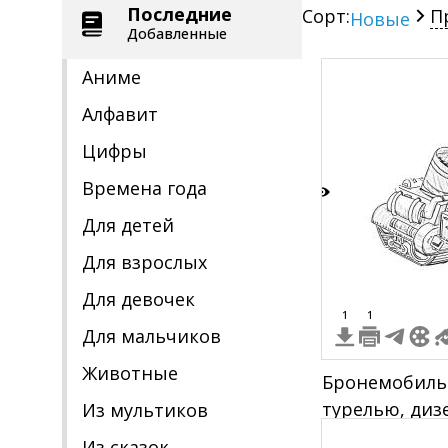
Последние
Сорт:
П
Новые
Добавленные
Аниме
Алфавит
Цифры
Времена года
8
Для детей
Для взрослых
Для девочек
1
1
Для мальчиков
Животные
Бронемобиль
турелью, ди
Из мультиков
двигателем и
Из сказок