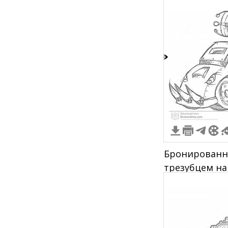
1
Бронированн
трезубцем на
бампере, бол
бронированн
антеннами и