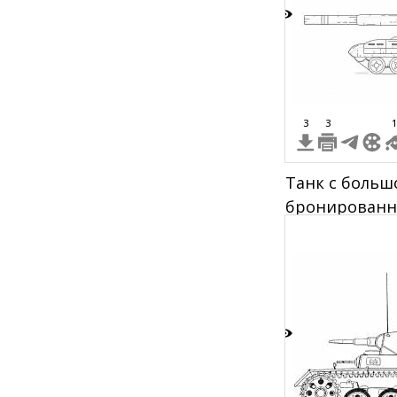
9
3
3
1
Танк с больш
бронированн
изображение 
цвета
5