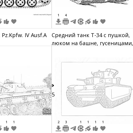
1
4
Pz.Kpfw. IV Ausf.A
Средний танк Т-34 с пушкой,
люком на башне, гусеницами,
катками
15
1
1
2
3
1
1
1
1