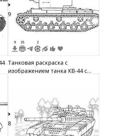
39
9
25
2
44
Танковая раскраска с
изображением танка КВ-44 с
92
крупной башней и длинным
стволом, гусеницами и
колесами
18