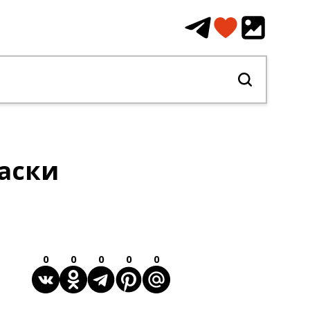
аски
0
0
0
0
0