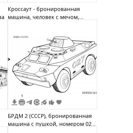
Кроссаут - бронированная
ва
машина, человек с мечом,
электрический столб, небо с
облаками и вертолёты на
заднем плане
4
1
БРДМ 2 (СССР), бронированная
машина с пушкой, номером 027,
и опознавательными знаками