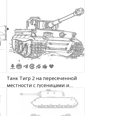
на борту
7
1
Танк Тигр 2 на пересеченной
местности с гусеницами и
длинной пушкой