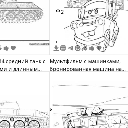
креплениями.
2
1
34 средний танк с
Мультфильм с машинками,
ами и длинным
бронированная машина на
переднем плане, машины в
мастерской на заднем плане,
башня из шин
7