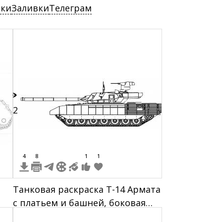
ски
Заливки
Телеграм
12
4
8
1
1
Танковая раскраска Т-14 Армата
с платьем и башней, боковая
проекция, линейное черно-