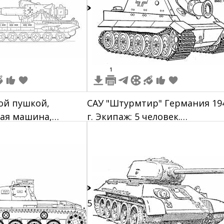
3
1
ой пушкой,
САУ "Штурмтир" Германия 19
ая машина,
г. Экипаж: 5 человек.
в тоне серого
Вооружение: 380-мм пушка, 7.
мм пулемет. Вес: 66 тонн
15