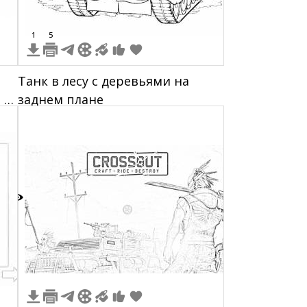
1
5
Танк в лесу с деревьями на
 и
заднем плане
2