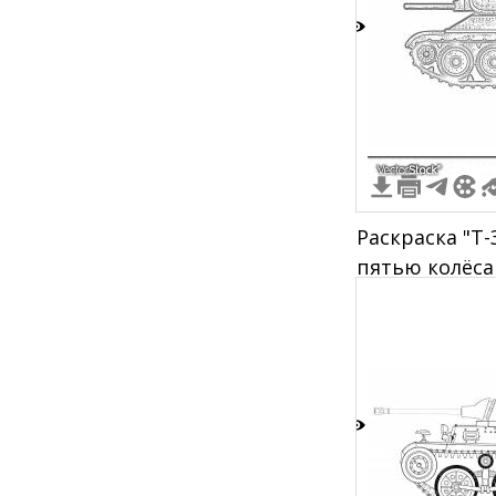
2
Раскраска "Т-
пятью колёс
дулом"
5