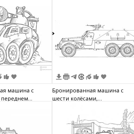
1
ая машина с
Бронированная машина с
 переднем
шести колёсами,
ьшими колесами,
установленным оружием на
ым корпусом,
крыше, запасным колесом в
 пушкой на крыше
задней части, дверью сбоку и
дополнительными