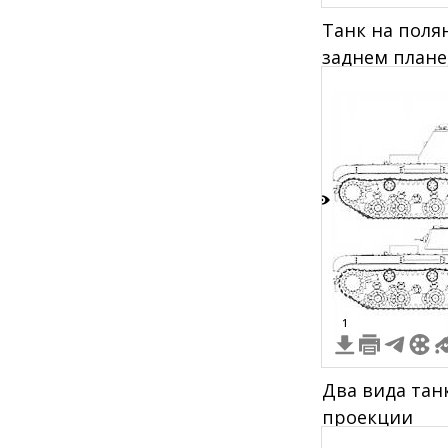
Танк на поля
заднем плане
Thunder" в п
5
1
Два вида тан
проекции