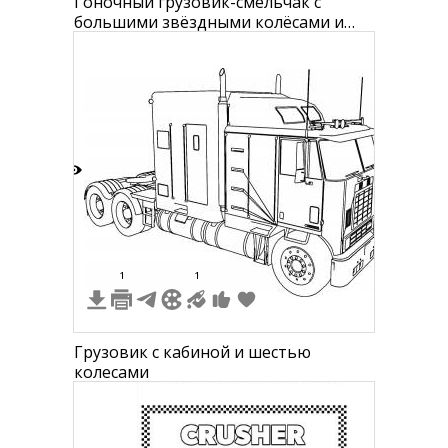
Гоночный грузовик-смельчак с
большими звёздными колёсами и
шлемом
6
1
1
Грузовик с кабиной и шестью
колесами