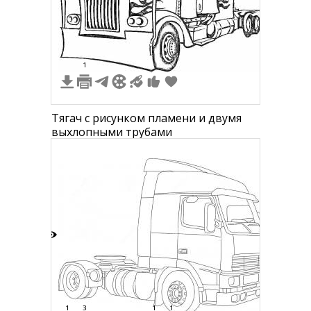
4
1
Тягач с рисунком пламени и двумя
выхлопными трубами
5
1
3
1
1