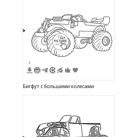
2
1
Бигфут с большими колесами