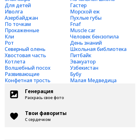
Для детей
Гастер
Иволга
Морской еж
Азербайджан
Пухлые губы
По точкам
Fnaf
Прокаженные
Muscle car
Кли
Человек бензопила
Рот
День знаний
Северный олень
Школьная библиотека
Хвостовая часть
Питбайк
Котлета
Эвакуатор
Волшебный посох
Узбекистан
Развивающие
Бубу
Конфетная трость
Малая Медведица
Генерация
Раскрась свое фото
Твои фавориты
С сердечком