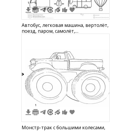
1
6
Автобус, легковая машина, вертолёт,
поезд, паром, самолёт,
туристический корабль, минивэн,
автобус, грузовик, фургон, паром,
большой грузовик, мотоцикл,
автобус, воздушный шар
3
1
Монстр-трак с большими колесами,