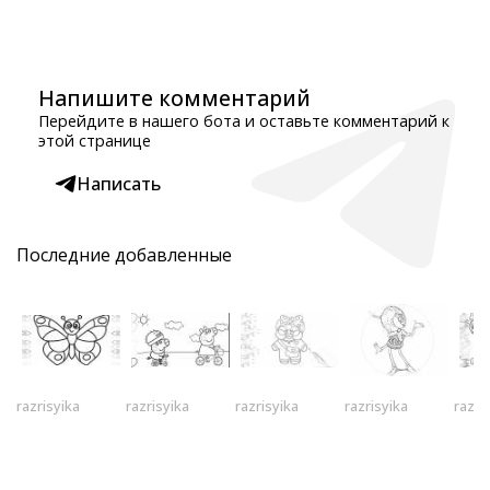
Напишите комментарий
Перейдите в нашего бота и оставьте комментарий к
этой странице
Написать
Последние добавленные
razrisyika
razrisyika
razrisyika
razrisyika
razri