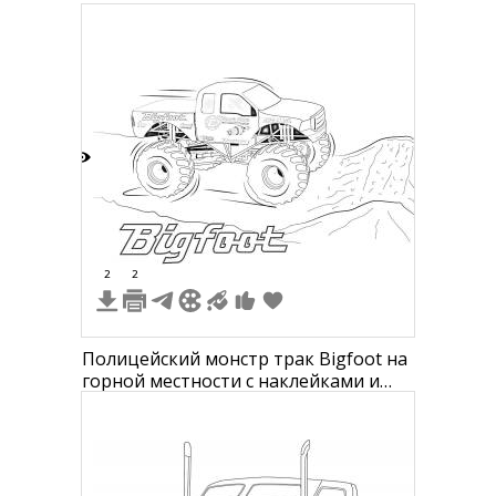
7
2
2
Полицейский монстр трак Bigfoot на
горной местности с наклейками и
надписью "Bigfoot" внизу