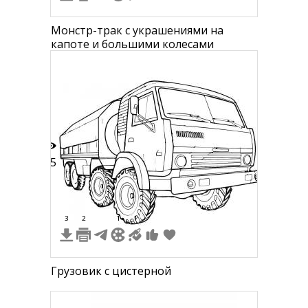
Монстр-трак с украшениями на
капоте и большими колесами
15
3
2
1
1
Грузовик с цистерной