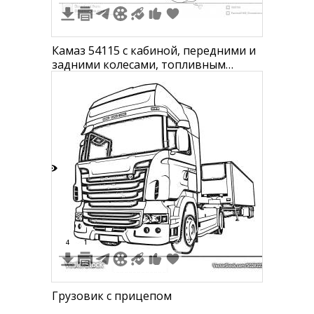
Камаз 54115 с кабиной, передними и
задними колесами, топливным
баком и сплошным кузовом, видом
сбоку
4
4
1
Грузовик с прицепом