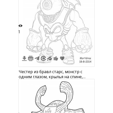
1
Честер из бравл старс, монстр с
одним глазом, крылья на спине,
большие кулаки, массивные ботинки,
скелетный костюм