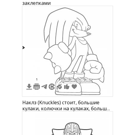
заклепками
4
1
1
Наклз (Knuckles) стоит, большие
кулаки, колючки на кулаках, большие
ботинки