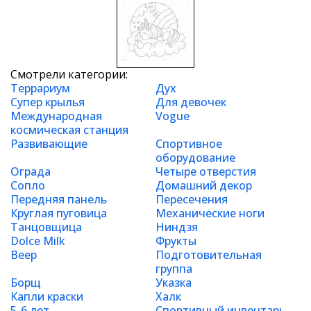
Смотрели категории:
Террариум
Дух
Супер крылья
Для девочек
Международная
Vogue
космическая станция
Развивающие
Спортивное
оборудование
Ограда
Четыре отверстия
Сопло
Домашний декор
Передняя панель
Пересечения
Круглая пуговица
Механические ноги
Танцовщица
Ниндзя
Dolce Milk
Фрукты
Веер
Подготовительная
группа
Борщ
Указка
Капли краски
Халк
5-6 лет
Спортивный инвентарь