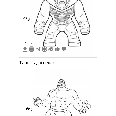
9
2
2
Танос в доспехах
2