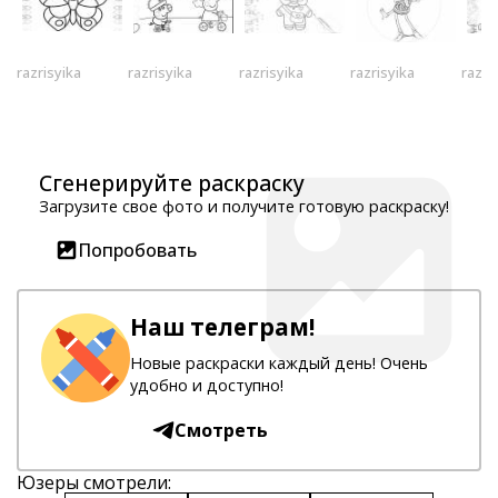
razrisyika
razrisyika
razrisyika
razrisyika
razri
Сгенерируйте раскраску
Загрузите свое фото и получите готовую раскраску!
Попробовать
Наш телеграм!
Новые раскраски каждый день! Очень
удобно и доступно!
Смотреть
Юзеры смотрели: