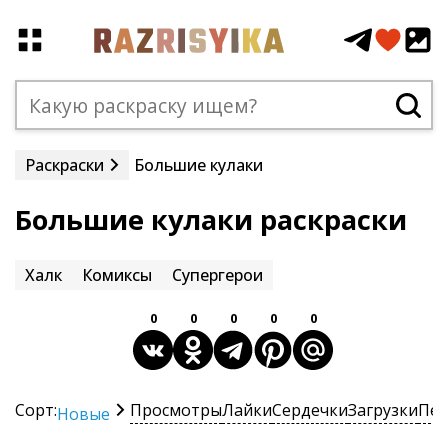
Раскраски
Большие кулаки
Большие кулаки раскраски
Халк
Комиксы
Супергерои
0
0
0
0
0
Сорт:
Просмотры
Лайки
Сердечки
Загрузки
Печ
Новые