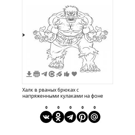
2
Халк в рваных брюках с
напряженными кулаками на фоне
0
0
0
0
0