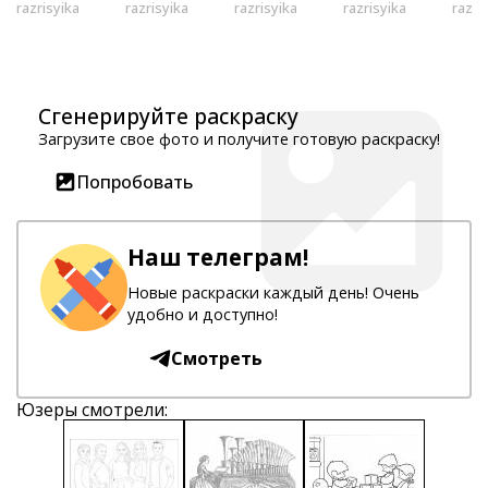
razrisyika
razrisyika
razrisyika
razrisyika
razri
Сгенерируйте раскраску
Загрузите свое фото и получите готовую раскраску!
Попробовать
Наш телеграм!
Новые раскраски каждый день! Очень
удобно и доступно!
Смотреть
Юзеры смотрели: