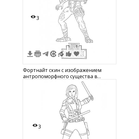
3
1
1
Фортнайт скин с изображением
антропоморфного существа в
боевой экипировке, с
детализированной чешуйчатой
кожей, маской в виде головы
дракона или волка, с броней и
наплечниками, стоящего на двух
ногах
3