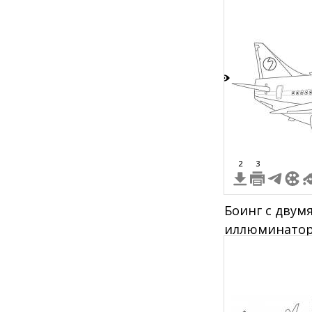
5
2
3
Боинг с двум
иллюминатор
на хвосте