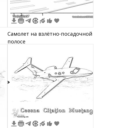
1
2
1
Самолет на взлётно-посадочной
полосе
1