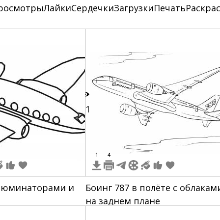
росмотры
Лайки
Сердечки
Загрузки
Печать
Раскра
11
1
4
ллюминаторами и
Боинг 787 в полёте с облакам
на заднем плане