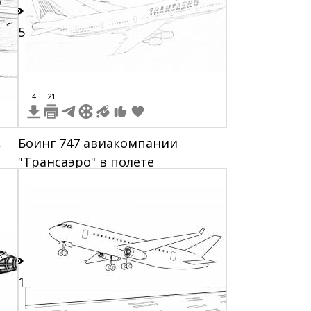
35
4
21
,
Боинг 747 авиакомпании
"Трансаэро" в полете
11