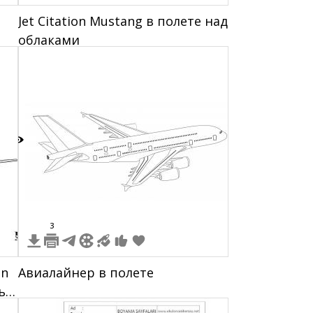
Jet Citation Mustang в полете над
облаками
5
3
en
Авиалайнер в полете
ь