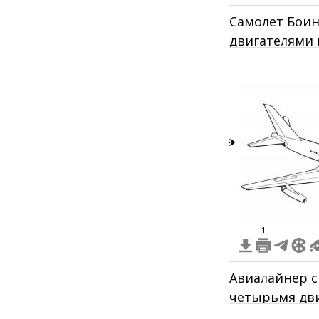
Самолет Боин
двигателями 
2
1
Авиалайнер с
четырьмя дв
хвостовым с