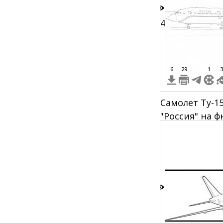
54
6
29
1
3
Самолет Ту-1
"Россия" на 
регистрацио
85655
3