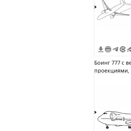
5
Боинг 777 с 
проекциями, 
676EB, указат
7