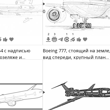
10
2
3
1
1
54 с надписью
Boeing 777, стоящий на земле
фюзеляже и
вид спереди, крупный план
нным номером RA-
двигателя и передней стойки
шасси, надпись "American" с
одной стороны фюзеляжа
5