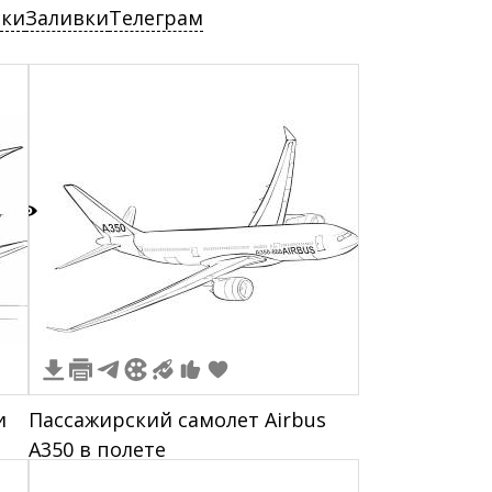
ски
Заливки
Телеграм
3
и
Пассажирский самолет Airbus
A350 в полете