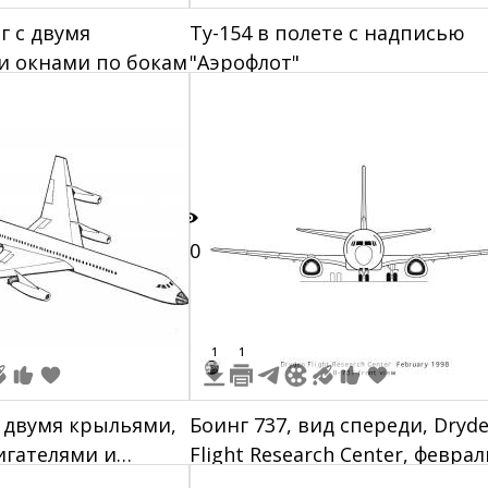
г с двумя
Ту-154 в полете с надписью
и окнами по бокам
"Аэрофлот"
10
1
1
 двумя крыльями,
Боинг 737, вид спереди, Dryd
игателями и
Flight Research Center, феврал
табилизатором
1998 года