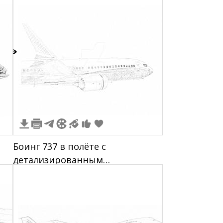
8
Боинг 737 в полёте с
детализированным
изображением фюзеляжа,
крыльев, двигателей и
опознавательных знаков