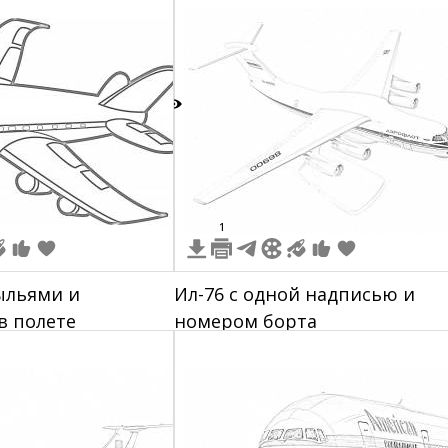
3
1
ыльями и
Ил-76 с одной надписью и
в полете
номером борта