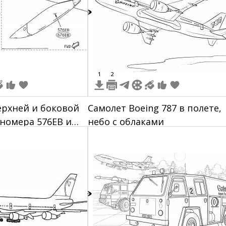
9
1
2
верхней и боковой
Самолет Boeing 787 в полете,
номера 576EB и
небо с облаками
ель FWD.
1