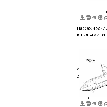
1
Пассажирский
крыльями, хв
пилота
13
4