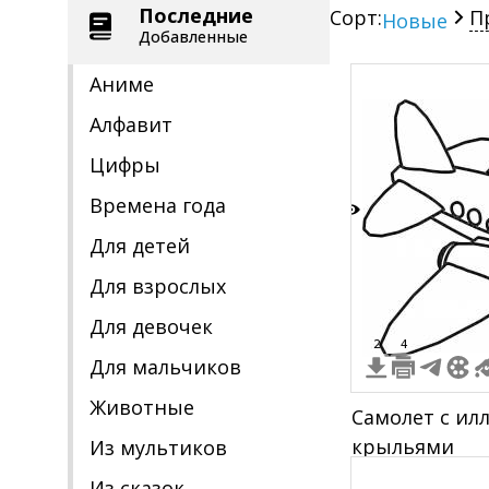
Последние
Сорт:
П
Новые
Добавленные
Аниме
Алфавит
Цифры
Времена года
9
Для детей
Для взрослых
Для девочек
2
4
Для мальчиков
Животные
Самолет с и
крыльями
Из мультиков
Из сказок