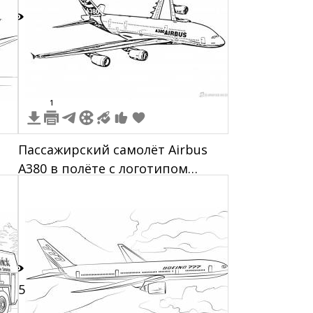
3
1
Пассажирский самолёт Airbus
A380 в полёте с логотипом
Airbus на фюзеляже
15