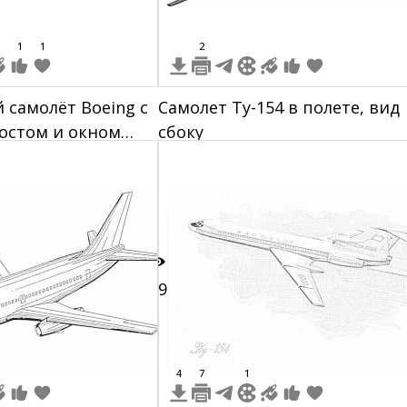
1
1
2
 самолёт Boeing с
Самолет Ту-154 в полете, вид
остом и окном
сбоку
19
4
7
1