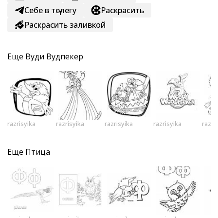
Себе в телегу
Раскрасить
1
Раскрасить заливкой
Еще
Вуди Вудпекер
razrisyika
razrisyika
razrisyika
razrisyika
razri
Еще
Птица