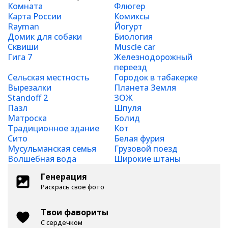
Комната
Флюгер
Карта России
Комиксы
Rayman
Йогурт
Домик для собаки
Биология
Сквиши
Muscle car
Гига 7
Железнодорожный
переезд
Сельская местность
Городок в табакерке
Вырезалки
Планета Земля
Standoff 2
ЗОЖ
Пазл
Шпуля
Матроска
Болид
Традиционное здание
Кот
Сито
Белая фурия
Мусульманская семья
Грузовой поезд
Волшебная вода
Широкие штаны
Генерация
Раскрась свое фото
Твои фавориты
С сердечком