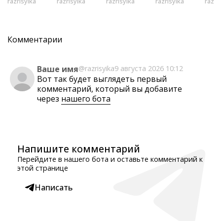
razrisyika
razrisyika
razrisyika
razrisyika
razri
Комментарии
Ваше имя
@razrisyika
9 августа 2026 10:12
Вот так будет выглядеть первый
комментарий, который вы добавите
через
нашего бота
Напишите комментарий
Перейдите в нашего бота и оставьте комментарий к
этой странице
Написать