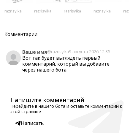
razrisyika
razrisyika
razrisyika
razrisyika
razri
Комментарии
Ваше имя
@razrisyika
9 августа 2026 12:35
Вот так будет выглядеть первый
комментарий, который вы добавите
через
нашего бота
Напишите комментарий
Перейдите в нашего бота и оставьте комментарий к
этой странице
Написать