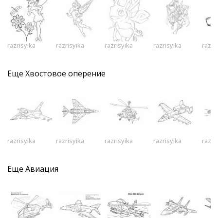
razrisyika
razrisyika
razrisyika
razrisyika
razri
Еще
Хвостовое оперение
razrisyika
razrisyika
razrisyika
razrisyika
razri
Еще
Авиация