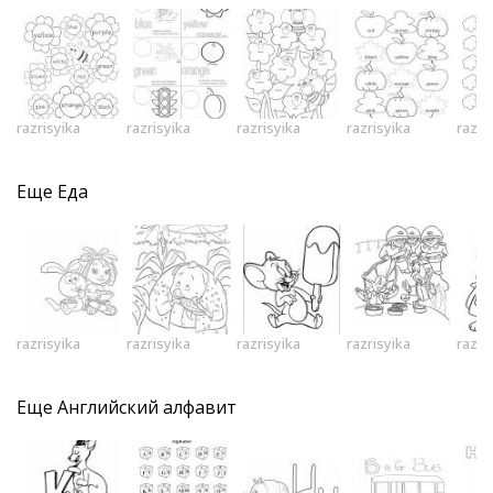
razrisyika
razrisyika
razrisyika
razrisyika
razri
Еще
Еда
razrisyika
razrisyika
razrisyika
razrisyika
razri
Еще
Английский алфавит