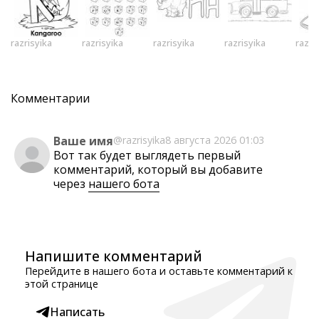
razrisyika
razrisyika
razrisyika
razrisyika
razri
Комментарии
Ваше имя
@razrisyika
8 августа 2026 01:03
Вот так будет выглядеть первый
комментарий, который вы добавите
через
нашего бота
Напишите комментарий
Перейдите в нашего бота и оставьте комментарий к
этой странице
Написать