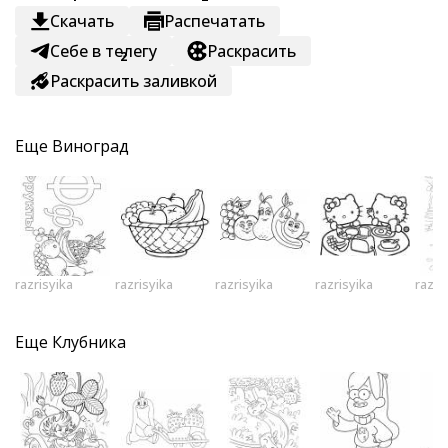
Скачать
Распечатать
Себе в телегу
Раскрасить
2
Раскрасить заливкой
Еще
Виноград
razrisyika
razrisyika
razrisyika
razrisyika
razri
Еще
Клубника