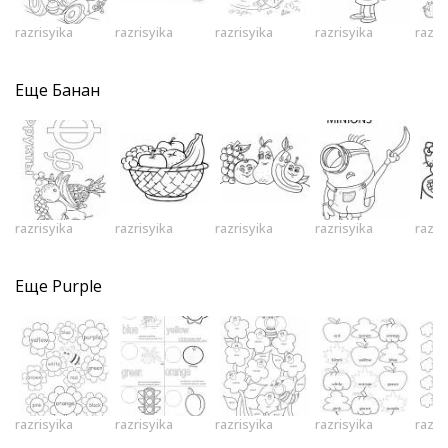
razrisyika
razrisyika
razrisyika
razrisyika
razri
Еще
Банан
razrisyika
razrisyika
razrisyika
razrisyika
razri
Еще
Purple
razrisyika
razrisyika
razrisyika
razrisyika
razri