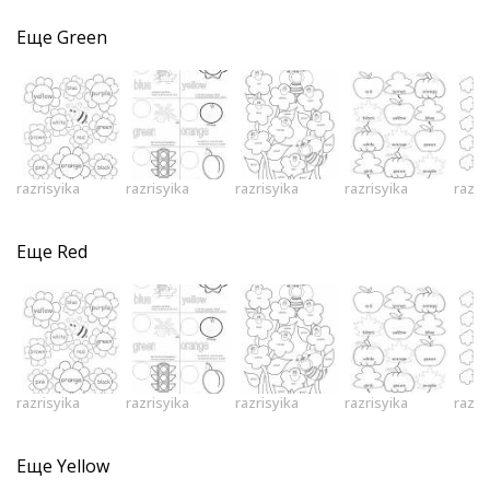
Еще
Green
razrisyika
razrisyika
razrisyika
razrisyika
razri
Еще
Red
razrisyika
razrisyika
razrisyika
razrisyika
razri
Еще
Yellow