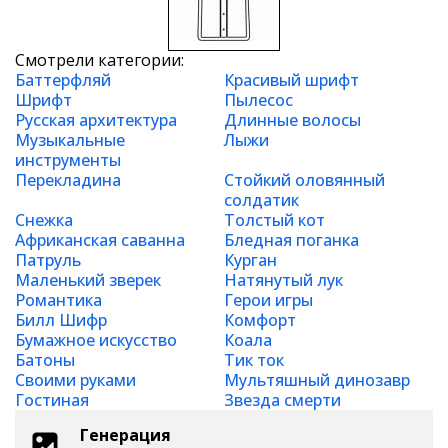
Смотрели категории:
Баттерфляй
Красивый шрифт
Шрифт
Пылесос
Русская архитектура
Длинные волосы
Музыкальные
Лыжи
инструменты
Перекладина
Стойкий оловянный
солдатик
Снежка
Толстый кот
Африканская саванна
Бледная поганка
Патруль
Курган
Маленький зверек
Натянутый лук
Романтика
Герои игры
Билл Шифр
Комфорт
Бумажное искусство
Коала
Батоны
Тик ток
Своими руками
Мультяшный динозавр
Гостиная
Звезда смерти
Генерация