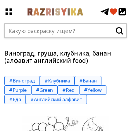
Виноград, груша, клубника, банан
(алфавит английский food)
#Виноград
#Клубника
#Банан
#Purple
#Green
#Red
#Yellow
#Еда
#Английский алфавит