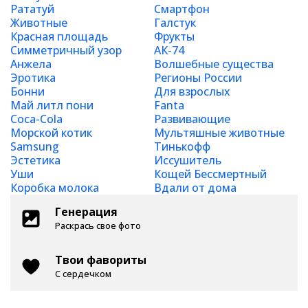
Рататуй
Смартфон
Животные
Галстук
Красная площадь
Фрукты
Симметричный узор
АК-74
Анжела
Волшебные существа
Эротика
Регионы России
Бонни
Для взрослых
Май литл пони
Fanta
Coca-Cola
Развивающие
Морской котик
Мультяшные животные
Samsung
Тинькофф
Эстетика
Иссушитель
Уши
Кощей Бессмертный
Коробка молока
Вдали от дома
Генерация
Раскрась свое фото
Твои фавориты
С сердечком