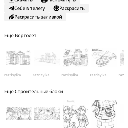
1
Себе в телегу
Раскрасить
Раскрасить заливкой
Еще
Вертолет
razrisyika
razrisyika
razrisyika
razrisyika
razri
Еще
Строительные блоки