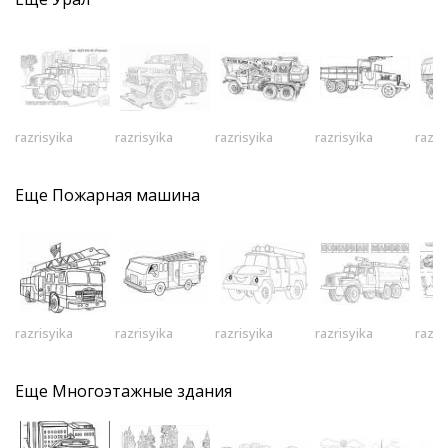
razrisyika
razrisyika
razrisyika
razrisyika
razri
Еще
Пожарная машина
razrisyika
razrisyika
razrisyika
razrisyika
razri
Еще
Многоэтажные здания