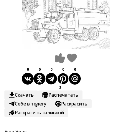
0
0
0
0
0
3
Скачать
Распечатать
Себе в телегу
Раскрасить
3
Раскрасить заливкой
Еще
Урал