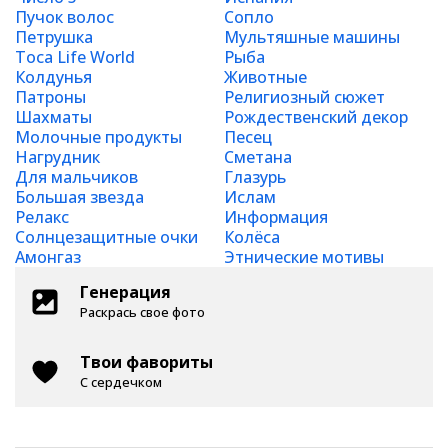
Пучок волос
Сопло
Петрушка
Мультяшные машины
Toca Life World
Рыба
Колдунья
Животные
Патроны
Религиозный сюжет
Шахматы
Рождественский декор
Молочные продукты
Песец
Нагрудник
Сметана
Для мальчиков
Глазурь
Большая звезда
Ислам
Релакс
Информация
Солнцезащитные очки
Колёса
Амонгаз
Этнические мотивы
Генерация
Раскрась свое фото
Твои фавориты
С сердечком