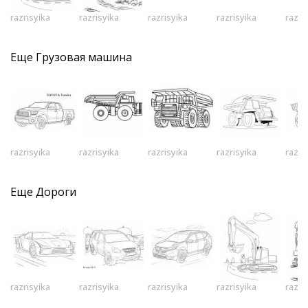
razrisyika
razrisyika
razrisyika
razrisyika
razri
Еще
Грузовая машина
razrisyika
razrisyika
razrisyika
razrisyika
razri
Еще
Дороги
razrisyika
razrisyika
razrisyika
razrisyika
razri