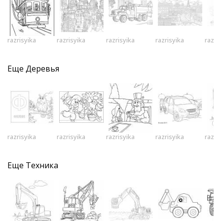
razrisyika
razrisyika
razrisyika
razrisyika
razri
Еще
Деревья
razrisyika
razrisyika
razrisyika
razrisyika
razri
Еще
Техника