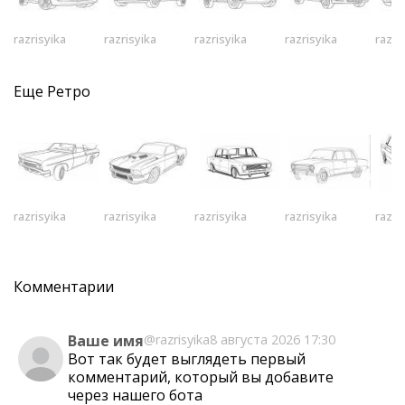
razrisyika
razrisyika
razrisyika
razrisyika
razri
Еще
Ретро
razrisyika
razrisyika
razrisyika
razrisyika
razri
Комментарии
Ваше имя
@razrisyika
8 августа 2026 17:30
Вот так будет выглядеть первый
комментарий, который вы добавите
через
нашего бота