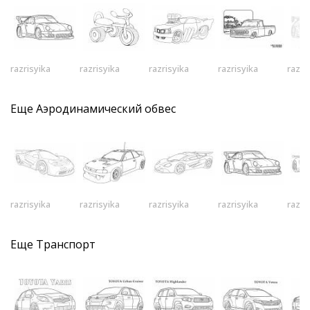
razrisyika
razrisyika
razrisyika
razrisyika
razri
Еще
Аэродинамический обвес
razrisyika
razrisyika
razrisyika
razrisyika
razri
Еще
Транспорт