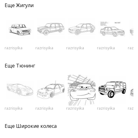
Еще
Жигули
razrisyika
razrisyika
razrisyika
razrisyika
razri
Еще
Тюнинг
razrisyika
razrisyika
razrisyika
razrisyika
razri
Еще
Широкие колеса