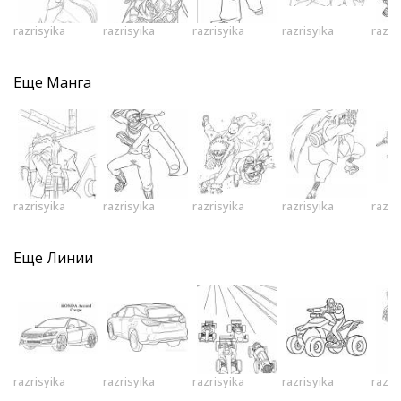
razrisyika
razrisyika
razrisyika
razrisyika
razri
Еще
Манга
razrisyika
razrisyika
razrisyika
razrisyika
razri
Еще
Линии
razrisyika
razrisyika
razrisyika
razrisyika
razri