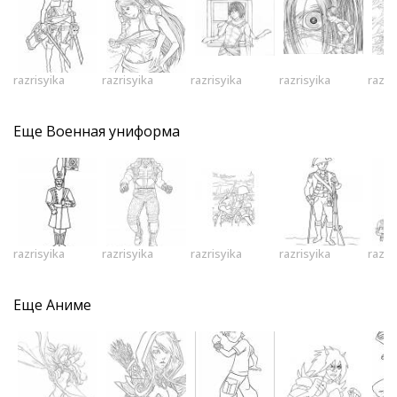
razrisyika
razrisyika
razrisyika
razrisyika
razri
Еще
Военная униформа
razrisyika
razrisyika
razrisyika
razrisyika
razri
Еще
Аниме