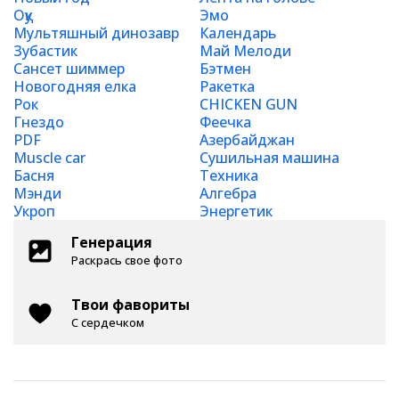
Оқу
Эмо
Мультяшный динозавр
Календарь
Зубастик
Май Мелоди
Сансет шиммер
Бэтмен
Новогодняя елка
Ракетка
Рок
CHICKEN GUN
Гнездо
Феечка
PDF
Азербайджан
Muscle car
Сушильная машина
Басня
Техника
Мэнди
Алгебра
Укроп
Энергетик
Генерация
Раскрась свое фото
Твои фавориты
С сердечком