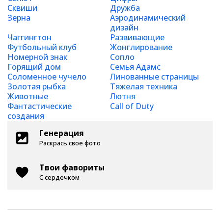
Сквиши
Дружба
Зерна
Аэродинамический
дизайн
Чаггингтон
Развивающие
Футбольный клуб
Жонглирование
Номерной знак
Сопло
Горящий дом
Семья Адамс
Соломенное чучело
Линованные страницы
Золотая рыбка
Тяжелая техника
Животные
Лютня
Фантастические
Call of Duty
создания
Генерация
Раскрась свое фото
Твои фавориты
С сердечком