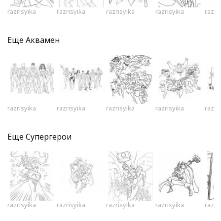
razrisyika
razrisyika
razrisyika
razrisyika
razri
Еще
Аквамен
razrisyika
razrisyika
razrisyika
razrisyika
razri
Еще
Супергерои
razrisyika
razrisyika
razrisyika
razrisyika
razri