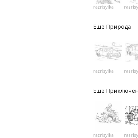
razrisyika
razris
Еще
Природа
razrisyika
razris
Еще
Приключе
razrisyika
razris