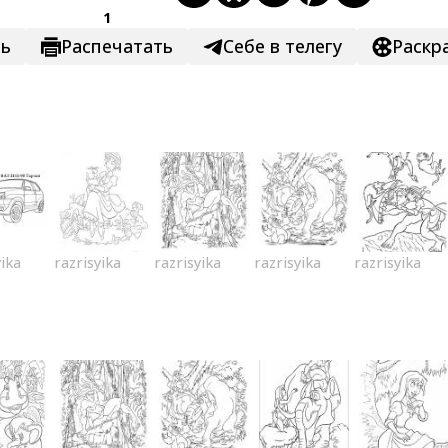
1
ть
Распечатать
Себе в телегу
Раскр
yika
razrisyika
razrisyika
razrisyika
razrisyika