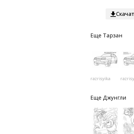
Скача
Еще
Тарзан
razrisyika
razris
Еще
Джунгли