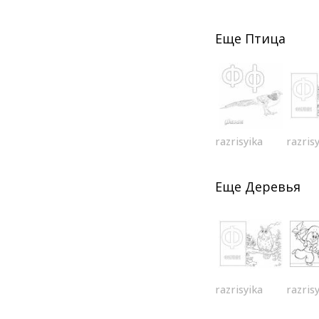
Еще
Птица
razrisyika
razris
Еще
Деревья
razrisyika
razris