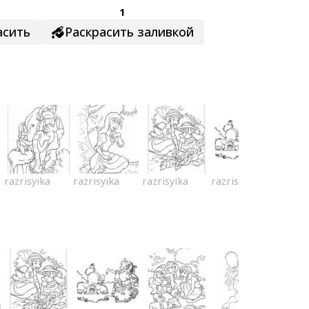
1
асить
Раскрасить заливкой
razrisyika
razrisyika
razrisyika
razrisyika