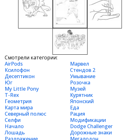
Смотрели категории:
AirPods
Марвел
Ксилофон
Стендов 2
Десептикон
Умывание
Юг
Розочка
My Little Pony
Музей
T-Rex
Курятник
Геометрия
Японский
Карта мира
Еда
Северный полюс
Рация
Селфи
Модификации
Начало
Dodge Challenger
Лошадь
Дорожные знаки
Раздражение
Мегалодон