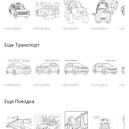
razrisyika
razrisyika
razrisyika
razrisyika
razri
Еще
Транспорт
razrisyika
razrisyika
razrisyika
razrisyika
razri
Еще
Поездка