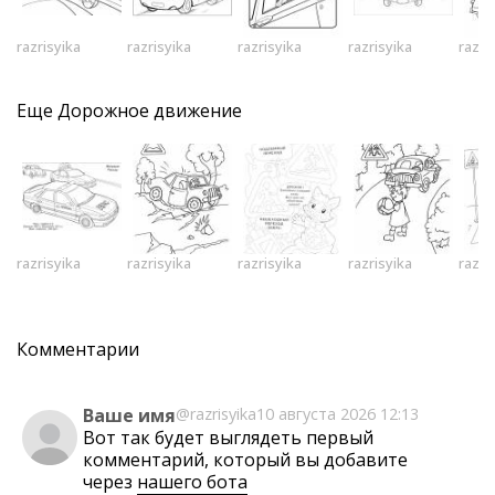
razrisyika
razrisyika
razrisyika
razrisyika
razri
Еще
Дорожное движение
razrisyika
razrisyika
razrisyika
razrisyika
razri
Комментарии
Ваше имя
@razrisyika
10 августа 2026 12:13
Вот так будет выглядеть первый
комментарий, который вы добавите
через
нашего бота