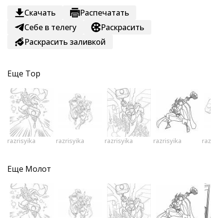
Скачать
Распечатать
Себе в телегу
Раскрасить
Раскрасить заливкой
Еще
Тор
razrisyika
razrisyika
razrisyika
razrisyika
razri
Еще
Молот