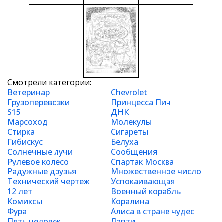
Смотрели категории:
Ветеринар
Chevrolet
Грузоперевозки
Принцесса Пич
S15
ДНК
Марсоход
Молекулы
Стирка
Сигареты
Гибискус
Белуха
Солнечные лучи
Сообщения
Рулевое колесо
Спартак Москва
Радужные друзья
Множественное число
Технический чертеж
Успокаивающая
12 лет
Военный корабль
Комиксы
Коралина
Фура
Алиса в стране чудес
Пять человек
Лапти