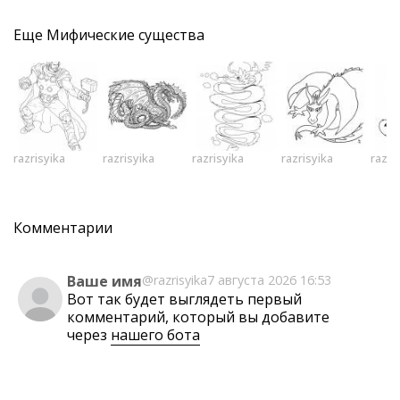
Еще
Мифические существа
razrisyika
razrisyika
razrisyika
razrisyika
razri
Комментарии
Ваше имя
@razrisyika
7 августа 2026 16:53
Вот так будет выглядеть первый
комментарий, который вы добавите
через
нашего бота