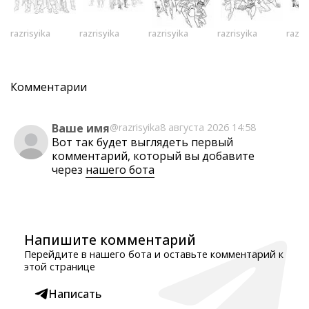
razrisyika
razrisyika
razrisyika
razrisyika
razri
Комментарии
Ваше имя
@razrisyika
8 августа 2026 14:58
Вот так будет выглядеть первый
комментарий, который вы добавите
через
нашего бота
Напишите комментарий
Перейдите в нашего бота и оставьте комментарий к
этой странице
Написать