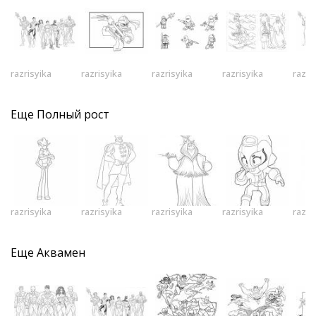
razrisyika
razrisyika
razrisyika
razrisyika
razri
Еще
Полный рост
razrisyika
razrisyika
razrisyika
razrisyika
razri
Еще
Аквамен