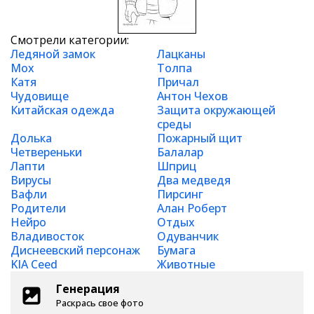
Смотрели категории:
Ледяной замок
Лацканы
Мох
Толпа
Катя
Причал
Чудовище
Антон Чехов
Китайская одежда
Защита окружающей
среды
Долька
Пожарный щит
Четвереньки
Балалар
Лапти
Шприц
Вирусы
Два медведя
Вафли
Пирсинг
Родители
Алан Роберт
Нейро
Отдых
Владивосток
Одуванчик
Диснеевский персонаж
Бумага
KIA Ceed
Животные
Генерация
Раскрась свое фото