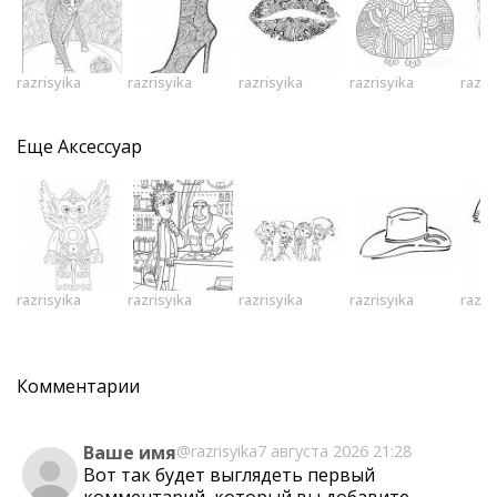
razrisyika
razrisyika
razrisyika
razrisyika
razri
Еще
Аксессуар
razrisyika
razrisyika
razrisyika
razrisyika
razri
Комментарии
Ваше имя
@razrisyika
7 августа 2026 21:28
Вот так будет выглядеть первый