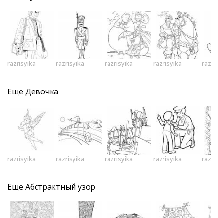
razrisyika
razrisyika
razrisyika
razrisyika
razri
Еще
Девочка
razrisyika
razrisyika
razrisyika
razrisyika
razri
Еще
Абстрактный узор