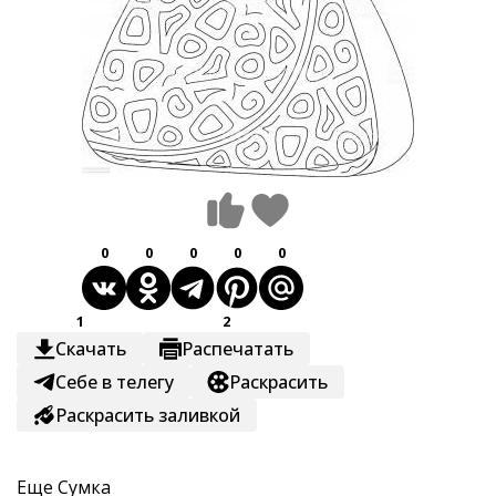
0
0
0
0
0
1
2
Скачать
Распечатать
Себе в телегу
Раскрасить
Раскрасить заливкой
Еще
Сумка