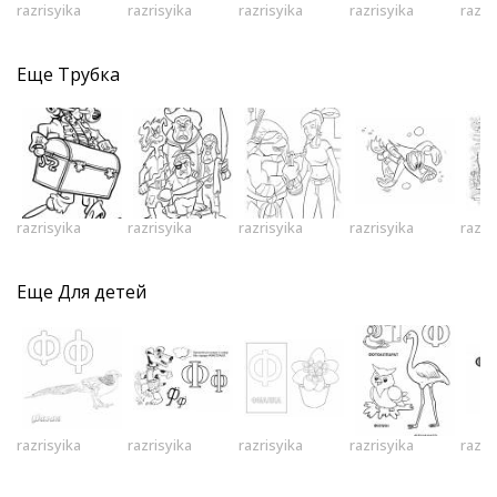
razrisyika
razrisyika
razrisyika
razrisyika
razri
Еще
Трубка
razrisyika
razrisyika
razrisyika
razrisyika
razri
Еще
Для детей
razrisyika
razrisyika
razrisyika
razrisyika
razri