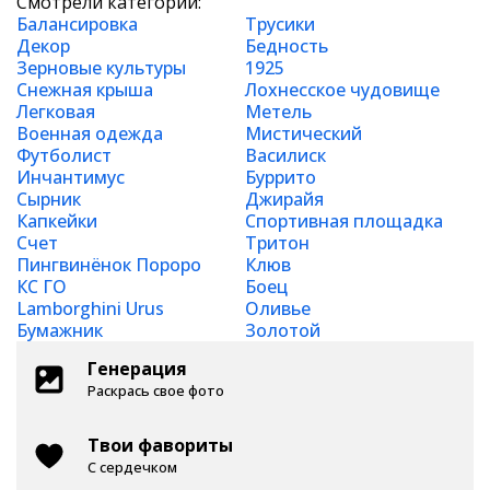
Смотрели категории:
Балансировка
Трусики
Декор
Бедность
Зерновые культуры
1925
Снежная крыша
Лохнесское чудовище
Легковая
Метель
Военная одежда
Мистический
Футболист
Василиск
Инчантимус
Буррито
Сырник
Джирайя
Капкейки
Спортивная площадка
Счет
Тритон
Пингвинёнок Пороро
Клюв
КС ГО
Боец
Lamborghini Urus
Оливье
Бумажник
Золотой
Генерация
Раскрась свое фото
Твои фавориты
С сердечком