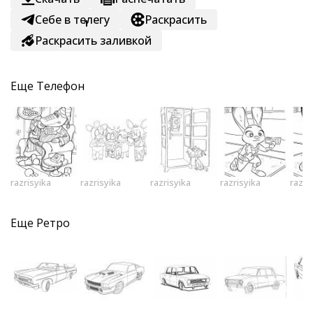
Себе в телегу
Раскрасить
1
Раскрасить заливкой
Еще
Телефон
razrisyika
razrisyika
razrisyika
razrisyika
razri
Еще
Ретро