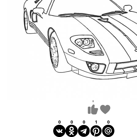
1
0
0
0
1
0