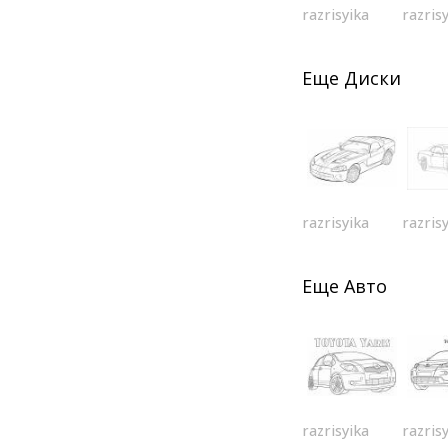
razrisyika
razris
Еще
Диски
razrisyika
razris
Еще
Авто
razrisyika
razris