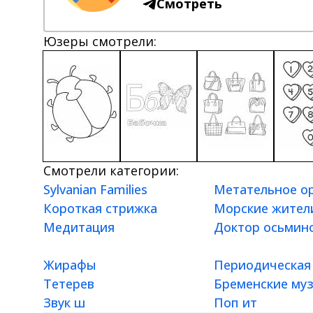
Смотреть
Юзеры смотрели:
Смотрели категории:
Sylvanian Families
Метательное о
Короткая стрижка
Морские жител
Медитация
Доктор осьмин
Жирафы
Периодическая
Тетерев
Бременские му
Звук ш
Поп ит