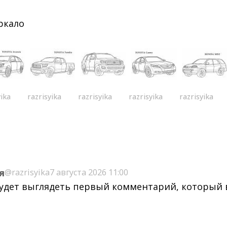
ркало
yika
razrisyika
razrisyika
razrisyika
razrisyika
я
@razrisyika
7 августа 2026 11:00
будет выглядеть первый комментарий, который