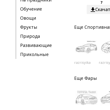
7
Обучение
Скача
Овощи
Фрукты
Еще
Спортивна
Природа
Развивающие
Прикольные
razrisyika
razris
Еще
Фары