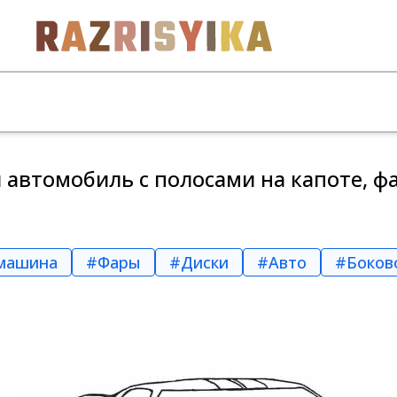
автомобиль с полосами на капоте, ф
машина
#Фары
#Диски
#Авто
#Боков