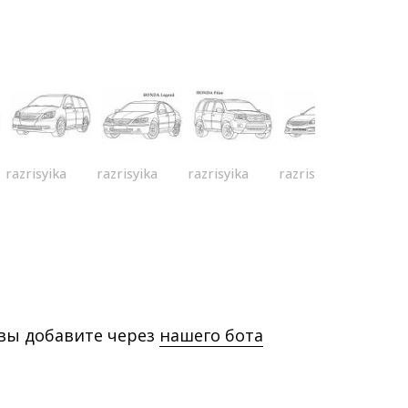
razrisyika
razrisyika
razrisyika
razrisyika
 вы добавите через
нашего бота