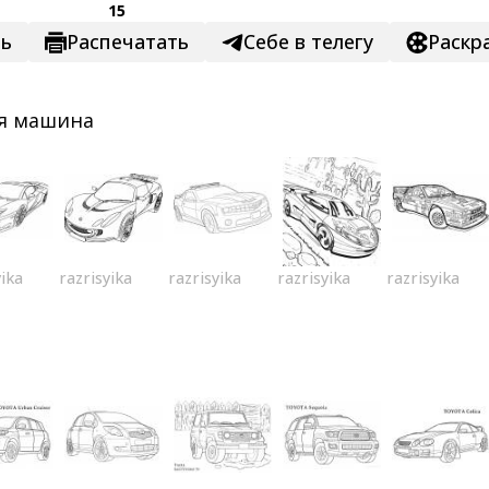
15
ть
Распечатать
Себе в телегу
Раскр
я машина
yika
razrisyika
razrisyika
razrisyika
razrisyika