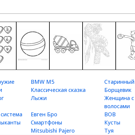
ружие
BMW M5
Старинный
и
Классическая сказка
Борщевик
ог
Лыжи
Женщина с
волосами
 система
Евген Бро
ВОВ
зыканты
Смартфоны
Кусты
Mitsubishi Pajero
Туя