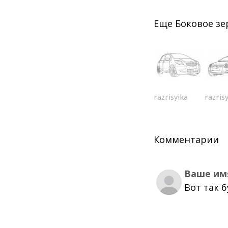
Еще
Боковое зе
razrisyika
razris
Комментарии
Ваше им
Вот так 