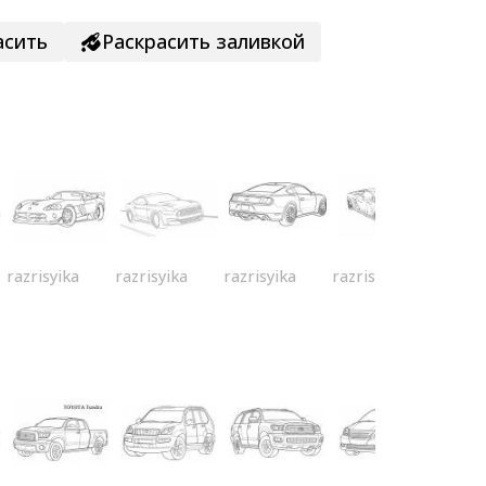
асить
Раскрасить заливкой
razrisyika
razrisyika
razrisyika
razrisyika