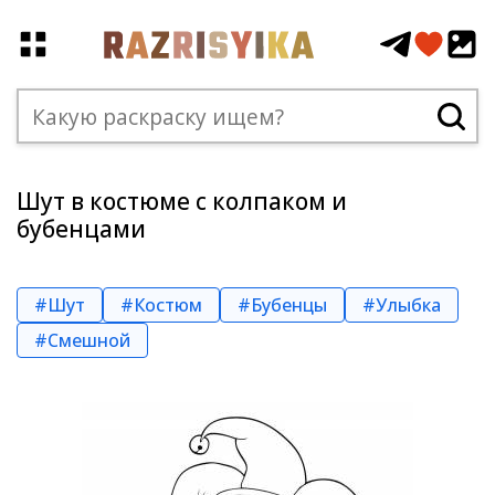
Шут в костюме с колпаком и
бубенцами
#Шут
#Костюм
#Бубенцы
#Улыбка
#Смешной