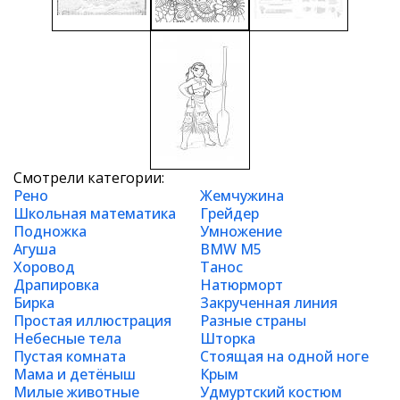
Смотрели категории:
Рено
Жемчужина
Школьная математика
Грейдер
Подножка
Умножение
Агуша
BMW M5
Хоровод
Танос
Драпировка
Натюрморт
Бирка
Закрученная линия
Простая иллюстрация
Разные страны
Небесные тела
Шторка
Пустая комната
Стоящая на одной ноге
Мама и детёныш
Крым
Милые животные
Удмуртский костюм