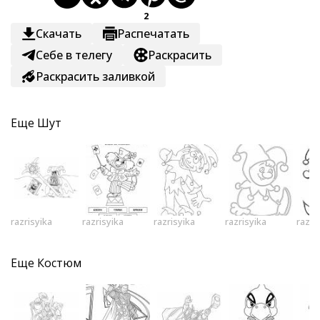
2
Скачать
Распечатать
Себе в телегу
Раскрасить
Раскрасить заливкой
Еще
Шут
razrisyika
razrisyika
razrisyika
razrisyika
razri
Еще
Костюм