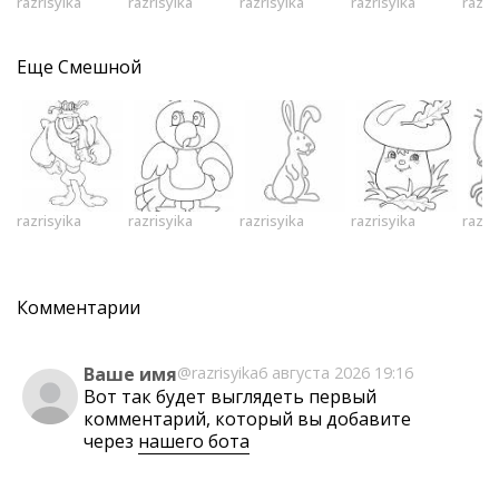
razrisyika
razrisyika
razrisyika
razrisyika
razri
Еще
Смешной
razrisyika
razrisyika
razrisyika
razrisyika
razri
Комментарии
Ваше имя
@razrisyika
6 августа 2026 19:16
Вот так будет выглядеть первый
комментарий, который вы добавите
через
нашего бота