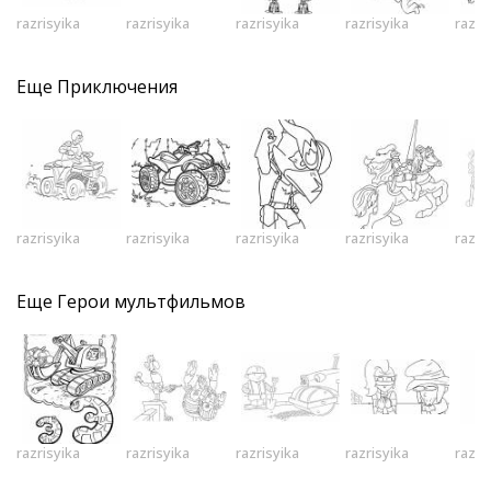
razrisyika
razrisyika
razrisyika
razrisyika
razri
Еще
Приключения
razrisyika
razrisyika
razrisyika
razrisyika
razri
Еще
Герои мультфильмов
razrisyika
razrisyika
razrisyika
razrisyika
razri