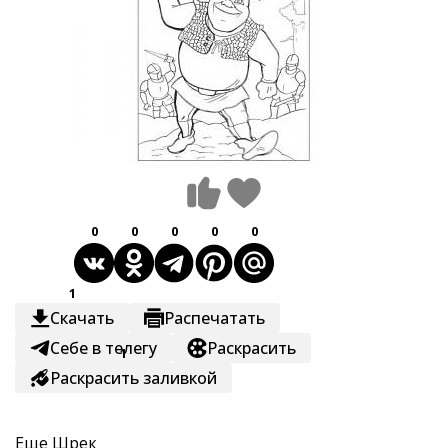
0
0
0
0
0
1
Скачать
Распечатать
Себе в телегу
Раскрасить
1
Раскрасить заливкой
Еще
Шрек