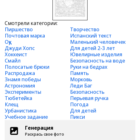
Смотрели категории:
Пиршество
Творчество
Почтовая марка
Испанский текст
Оқу
Маленький человечек
Джуди Хопс
Для детей 2-3 лет
Хоккеист
Ювелирные изделия
Смайл
Безопасность на воде
Полосатые брюки
Руки на бедрах
Распродажа
Память
Знамя победы
Морковь
Астрономия
Леди Баг
Эксперименты
Безопасность
Тюбетейка
Перьевая ручка
Клещ
Погода
Урбанистика
Для детей
Учебное задание
Пикси
Генерация
Раскрась свое фото