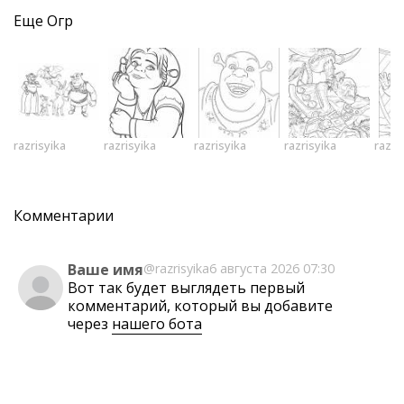
Еще
Огр
razrisyika
razrisyika
razrisyika
razrisyika
razri
Комментарии
Ваше имя
@razrisyika
6 августа 2026 07:30
Вот так будет выглядеть первый
комментарий, который вы добавите
через
нашего бота