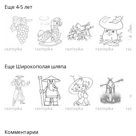
Еще
4-5 лет
razrisyika
razrisyika
razrisyika
razrisyika
razri
Еще
Широкополая шляпа
razrisyika
razrisyika
razrisyika
razrisyika
razri
Комментарии