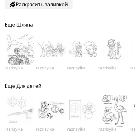
Раскрасить заливкой
Еще
Шляпа
razrisyika
razrisyika
razrisyika
razrisyika
razri
Еще
Для детей
razrisyika
razrisyika
razrisyika
razrisyika
razri