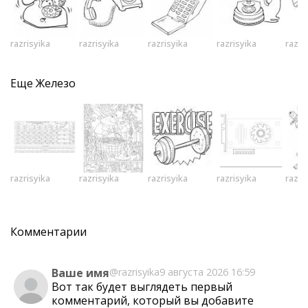
razrisyika
razrisyika
razrisyika
razrisyika
razri
Еще
Железо
razrisyika
razrisyika
razrisyika
razrisyika
razri
Комментарии
Ваше имя
@razrisyika
9 августа 2026 16:59
Вот так будет выглядеть первый
комментарий, который вы добавите