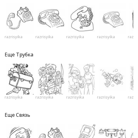
razrisyika
razrisyika
razrisyika
razrisyika
razri
Еще
Трубка
razrisyika
razrisyika
razrisyika
razrisyika
razri
Еще
Связь