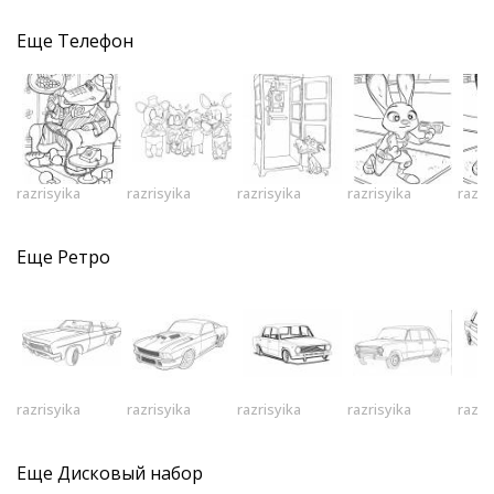
Еще
Телефон
razrisyika
razrisyika
razrisyika
razrisyika
razri
Еще
Ретро
razrisyika
razrisyika
razrisyika
razrisyika
razri
Еще
Дисковый набор