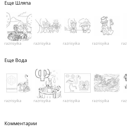
Еще
Шляпа
razrisyika
razrisyika
razrisyika
razrisyika
razri
Еще
Вода
razrisyika
razrisyika
razrisyika
razrisyika
razri
Комментарии