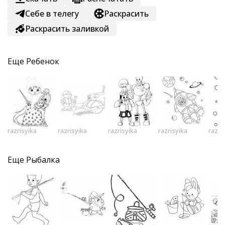
Себе в телегу
Раскрасить
Раскрасить заливкой
Еще
Ребенок
razrisyika
razrisyika
razrisyika
razrisyika
razri
Еще
Рыбалка