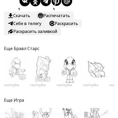
1
1
Скачать
Распечатать
Себе в телегу
Раскрасить
Раскрасить заливкой
Еще
Бравл Старс
razrisyika
razrisyika
razrisyika
razrisyika
razri
Еще
Игра