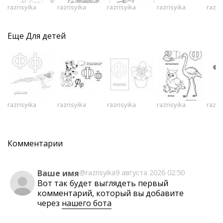
razrisyika
razrisyika
razrisyika
razrisyika
razri
Еще
Для детей
razrisyika
razrisyika
razrisyika
razrisyika
razri
Комментарии
Ваше имя
@razrisyika
9 августа 2026 02:50
Вот так будет выглядеть первый
комментарий, который вы добавите
через
нашего бота