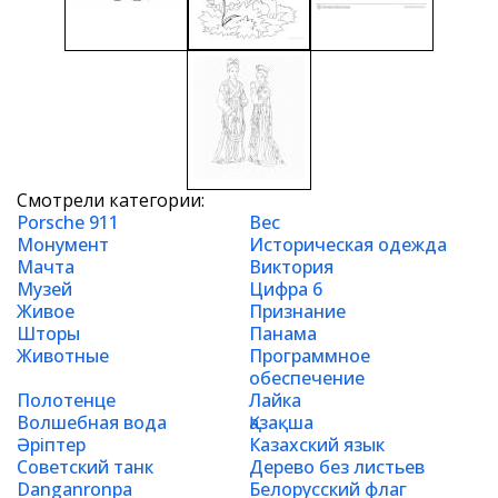
Смотрели категории:
Porsche 911
Вес
Монумент
Историческая одежда
Мачта
Виктория
Музей
Цифра 6
Живое
Признание
Шторы
Панама
Животные
Программное
обеспечение
Полотенце
Лайка
Волшебная вода
Қазақша
Әріптер
Казахский язык
Советский танк
Дерево без листьев
Danganronpa
Белорусский флаг