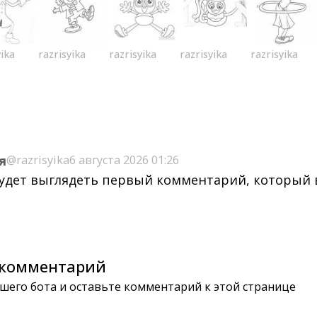
yika
razrisyika
razrisyika
razrisyika
razrisyika
я
@razrisyika
6 августа 2026 01:26
будет выглядеть первый комментарий, который
комментарий
шего бота и оставьте комментарий к этой странице