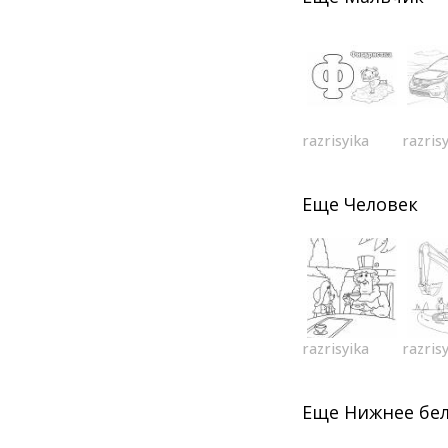
razrisyika
razris
Еще
Человек
razrisyika
razris
Еще
Нижнее бе