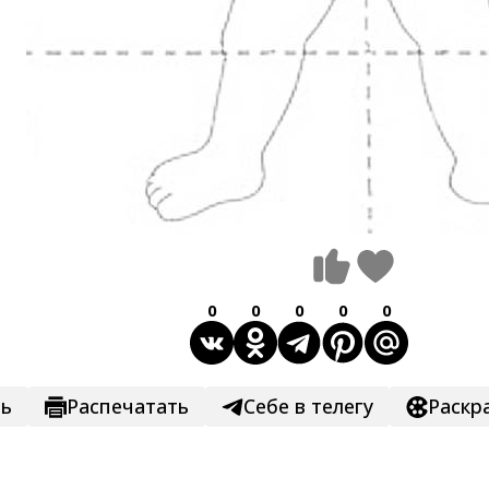
0
0
0
0
0
ть
Распечатать
Себе в телегу
Раскр