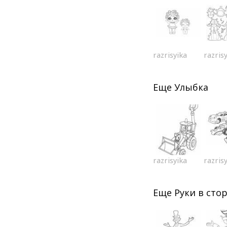
razrisyika
razris
Еще
Улыбка
razrisyika
razris
Еще
Руки в сто