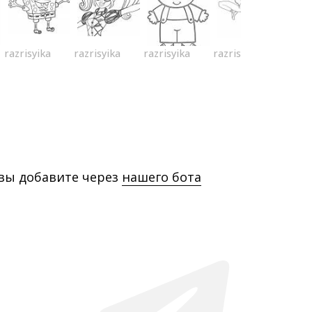
razrisyika
razrisyika
razrisyika
razrisyika
 вы добавите через
нашего бота