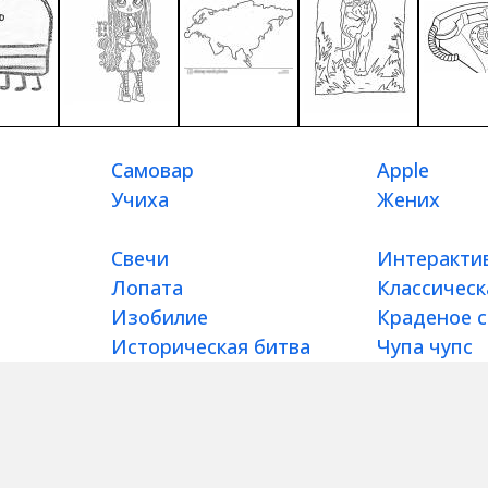
Самовар
Apple
Учиха
Жених
Свечи
Интеракти
Лопата
Классичес
Изобилие
Краденое 
Историческая битва
Чупа чупс