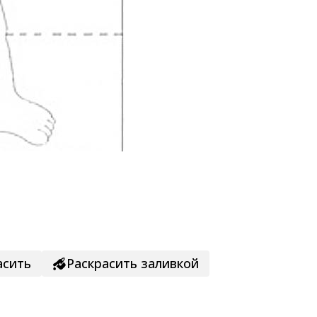
асить
Раскрасить заливкой