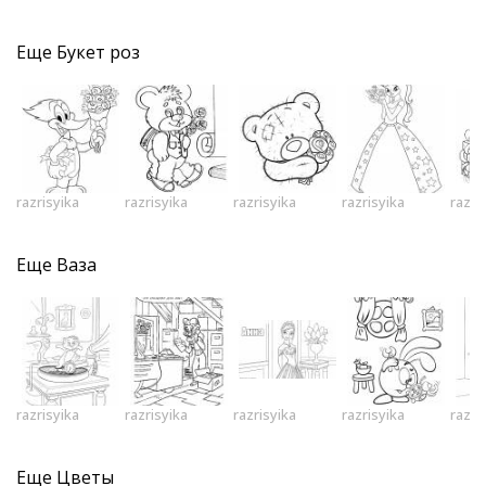
Еще
Букет роз
razrisyika
razrisyika
razrisyika
razrisyika
razri
Еще
Ваза
razrisyika
razrisyika
razrisyika
razrisyika
razri
Еще
Цветы