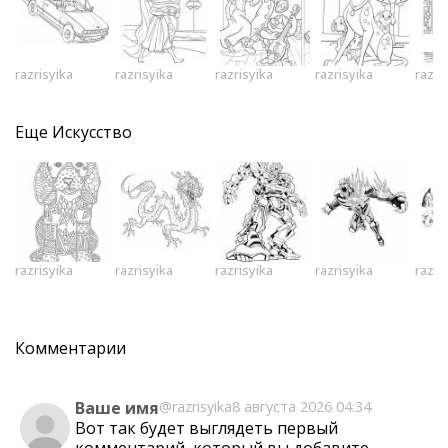
razrisyika
razrisyika
razrisyika
razrisyika
razri
Еще
Искусство
razrisyika
razrisyika
razrisyika
razrisyika
razri
Комментарии
Ваше имя
@razrisyika
8 августа 2026 04:34
Вот так будет выглядеть первый