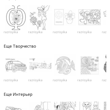
razrisyika
razrisyika
razrisyika
razrisyika
razri
Еще
Творчество
razrisyika
razrisyika
razrisyika
razrisyika
razri
Еще
Интерьер