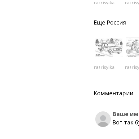
razrisyika
razris
Еще
Россия
razrisyika
razris
Комментарии
Ваше им
Вот так 