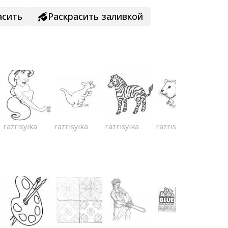
асить
Раскрасить заливкой
razrisyika
razrisyika
razrisyika
razrisyika