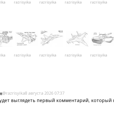
yika
razrisyika
razrisyika
razrisyika
razrisyika
yika
razrisyika
razrisyika
razrisyika
razrisyika
я
@razrisyika
8 августа 2026 07:37
будет выглядеть первый комментарий, который