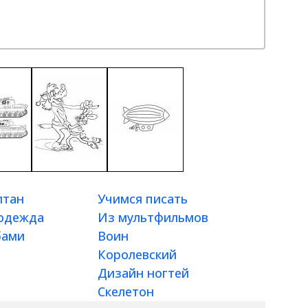
лтан
Учимся писать
 одежда
Из мультфильмов
бами
Воин
Королевский
Дизайн ногтей
Скелетон