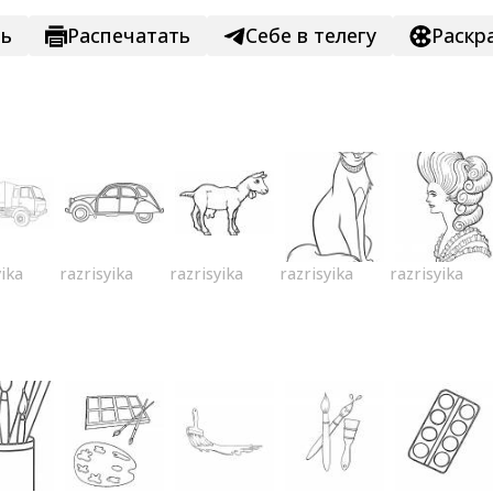
ть
Распечатать
Себе в телегу
Раскр
yika
razrisyika
razrisyika
razrisyika
razrisyika
о