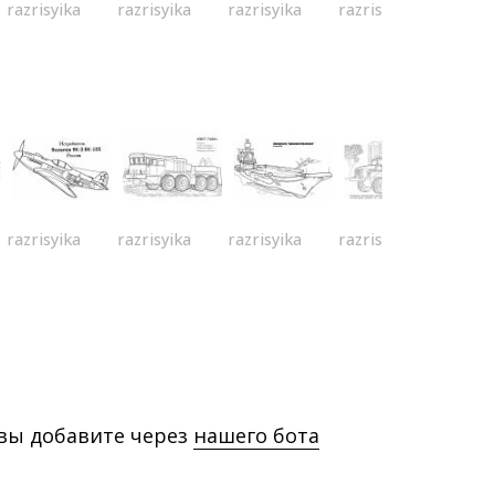
razrisyika
razrisyika
razrisyika
razrisyika
razrisyika
razrisyika
razrisyika
razrisyika
 вы добавите через
нашего бота