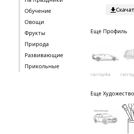
Скача
Обучение
Овощи
Еще
Профиль
Фрукты
Природа
Развивающие
Прикольные
razrisyika
razris
Еще
Художеств