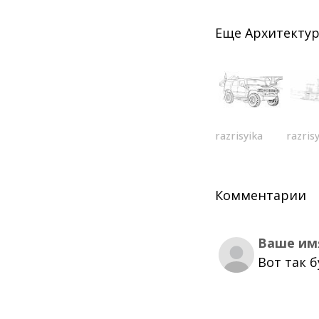
Еще
Архитекту
razrisyika
razris
Комментарии
Ваше им
Вот так 