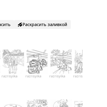
асить
Раскрасить заливкой
razrisyika
razrisyika
razrisyika
razrisyika