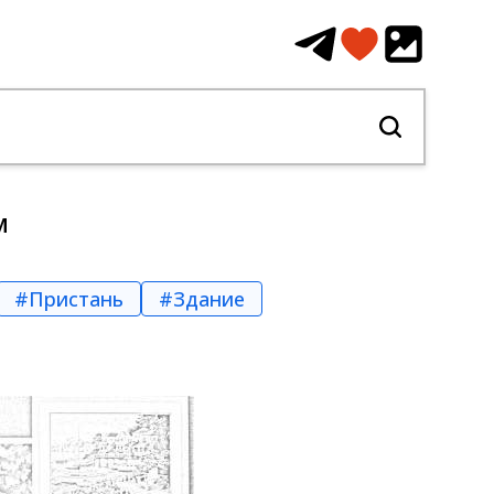
м
#Пристань
#Здание