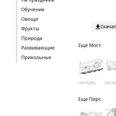
Обучение
Овощи
Скача
Фрукты
Природа
Еще
Мост
Развивающие
Прикольные
razrisyika
razris
Еще
Пирс