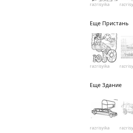
razrisyika
razris
Еще
Пристань
razrisyika
razris
Еще
Здание
razrisyika
razris