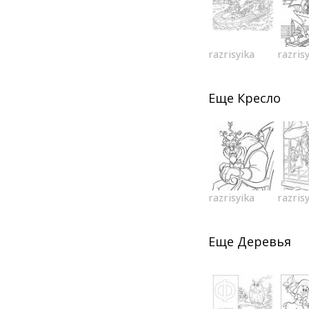
razrisyika
razris
Еще
Кресло
razrisyika
razris
Еще
Деревья