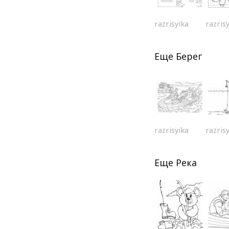
razrisyika
razris
Еще
Берег
razrisyika
razris
Еще
Река