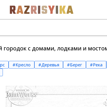
 городок с домами, лодками и мосто
рс
#Кресло
#Деревья
#Берег
#Река