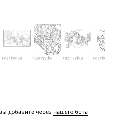
razrisyika
razrisyika
razrisyika
razrisyika
 вы добавите через
нашего бота