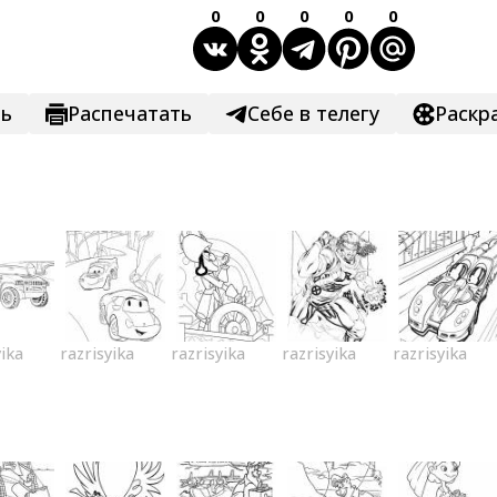
0
0
0
0
0
ть
Распечатать
Себе в телегу
Раскр
yika
razrisyika
razrisyika
razrisyika
razrisyika